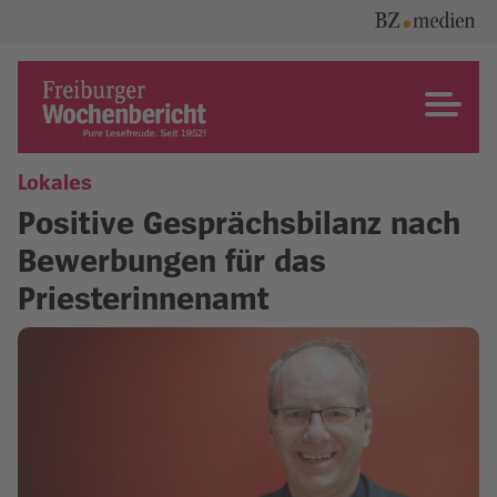
Skip
to
content
Freiburger Wochenbericht
Lokales
Positive Gesprächsbilanz nach
Bewerbungen für das
Priesterinnenamt