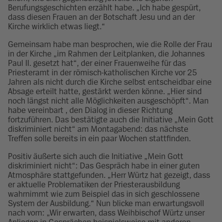
Berufungsgeschichten erzählt habe. „Ich habe gespürt,
dass diesen Frauen an der Botschaft Jesu und an der
Kirche wirklich etwas liegt.“
Gemeinsam habe man besprochen, wie die Rolle der Frau
in der Kirche „im Rahmen der Leitplanken, die Johannes
Paul II. gesetzt hat“, der einer Frauenweihe für das
Priesteramt in der römisch-katholischen Kirche vor 25
Jahren als nicht durch die Kirche selbst entscheidbar eine
Absage erteilt hatte, gestärkt werden könne. „Hier sind
noch längst nicht alle Möglichkeiten ausgeschöpft“. Man
habe vereinbart , den Dialog in dieser Richtung
fortzuführen. Das bestätigte auch die Initiative „Mein Gott
diskriminiert nicht“ am Montagabend: das nächste
Treffen solle bereits in ein paar Wochen stattfinden.
Positiv äußerte sich auch die Initiative „Mein Gott
diskriminiert nicht“: Das Gespräch habe in einer guten
Atmosphäre stattgefunden. „Herr Würtz hat gezeigt, dass
er aktuelle Problematiken der Priesterausbildung
wahrnimmt wie zum Beispiel das in sich geschlossene
System der Ausbildung.“ Nun blicke man erwartungsvoll
nach vorn: „Wir erwarten, dass Weihbischof Würtz unser