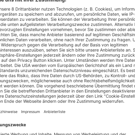
tzte Tiere wieder auf – doch manchmal kommt die Hilfe zu spät. Fo
ben Karl-Friedrich, wie sie das Tier liebevoll tauften, aufgeno
auf ihn eingepickt haben. Eine Röntgenaufnahme beim Tierarzt
itze Diabolos in ihm. Und das schon länger, denn die Einschuss
taubenhilfe Freiburg. Diabolos sind Projektile, welche mit ein
 waren zu schwer, deshalb musste er erlöst werden. Wir finde
 aus Betzenhausen, Landwasser, Haslach, Umkirch, Gundelfinge
nd zwei Wildtauben. Aber wir vermuten, dass es deutlich mehr F
net unsere hierfür zuständige Fachabteilung für Gewerbe und U
tzt bzw. getötet wurden“, so Nora Thaleiser vom Polizeipräsidiu
e Fälle) vermutlich deutlich höher.“ 2024 hätten sich solche Fälle
ür eine solche Straftat sieht das Gesetz bis zu drei Jahren Frei
die Leute werden wachsamer und melden solche Fälle bei der Poli
er: Die knapp 100 Tiere mussten ihren Brutplatz unter der Sta
 ein neues Zuhause gefunden. „Solche betreuten Taubenschläge