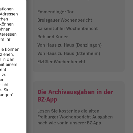
to: privat
Emmendinger Tor
Breisgauer Wochenbericht
mmen, um ihn
Kaiserstühler Wochenbericht
 hat dann
löcher waren
Rebland Kurier
em
Von Haus zu Haus (Denzlingen)
n es
Von Haus zu Haus (Ettenheim)
Elztäler Wochenbericht
n und dem
älle gibt“.
mwelt eine
Die Archivausgaben in der
m Freiburg.
 auf den
BZ-App
heitsstrafe
Lesen Sie kostenlos die alten
zei“.
Freiburger Wochenbericht Ausgaben
dtbahnbrücke
nach wie vor in unserer BZ-App.
, bei denen