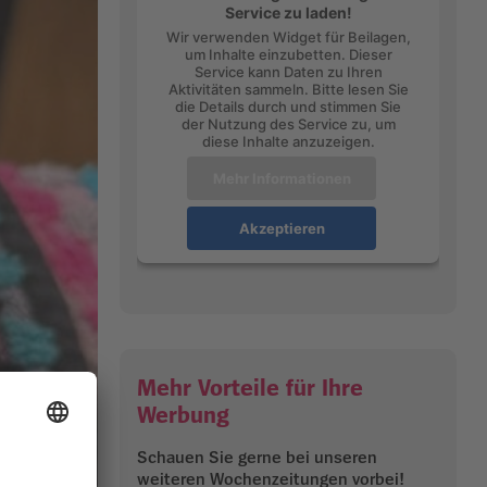
Service zu laden!
Wir verwenden Widget für Beilagen,
um Inhalte einzubetten. Dieser
Service kann Daten zu Ihren
Aktivitäten sammeln. Bitte lesen Sie
die Details durch und stimmen Sie
der Nutzung des Service zu, um
diese Inhalte anzuzeigen.
Mehr Informationen
Akzeptieren
Mehr Vorteile für Ihre
Werbung
Schauen Sie gerne bei unseren
weiteren Wochenzeitungen vorbei!