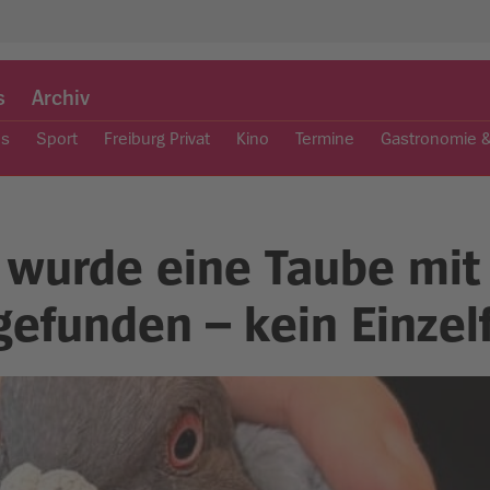
s
Archiv
es
Sport
Freiburg Privat
Kino
Termine
Gastronomie 
n wurde eine Taube mit
efunden – kein Einzelf