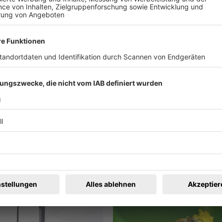
um die Population zu verringern. Wir sind froh, dass diese Lösu
ren