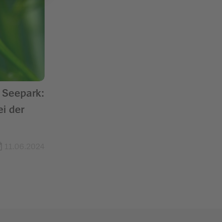
m Seepark:
i der
11.06.2024