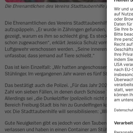
Die Ehrenamtlichen des Vereins Stadttaubenhilfe päppeln verle
Die Ehrenamtlichen des Vereins Stadttaubenhilfe Freiburg ha
aufzupäppeln. „Er wurde in Zähringen gefunden, als Krähen 
gezeigt, warum es ihm so schlecht ging. Es steckten zwei sp
schon zugewachsen“, erklärt Jessica Schulz vom Verein Stadt
Luftgewehr verschossen werden. „Seine inneren Verletzungen
unfassbar, dass jemand auf Tiere schießt.“
Das ist kein Einzelfall: „Wir hatten angeschossene Tauben
Stühlinger. Im vergangenen Jahr waren es fünf Stadttauben u
Das bestätigt auch die Polizei. „Für das Jahr 2024 verzeich
Zahl von sieben Fällen, in denen durch Schüsse Tauben verle
Allerdings sei „die Dunkelziffer (polizeilich nicht registriert
Bereich Freiburg-Stadt bis hin zu Gundelfingen konzentriert. F
vor. Die Stadttaubenhilfe will sensibilisieren: „Wir hoffen, 
Gute Neuigkeiten gibt es jedoch von den Tauben im Stühling
verlassen und haben in einen Container am Stühlinger Park