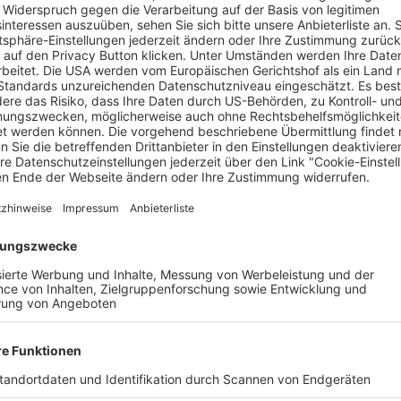
schlafene Kleinstadt Eddington im Wilden Westen im Griff. Dor
eister Ted Garcia (Pedro Pascal) in einem Kampf gegenüber, der
, nimmt die Gewalt ihren Lauf.
Beau is Afraid“, „Midsommar“) ist das der Ausgangspunkt für s
t einer tief gespaltenen Gesellschaft ist. In den Hauptrollen br
Phoenix („Joker“) und Pedro Pascal („The Last of Us“) auch Os
Dune: Part Two“).