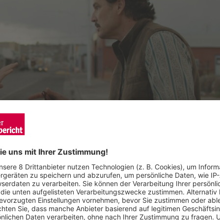
n Phoenix) und Bürgermeister Ted Garcia (Pedro Pascal), eskaliere