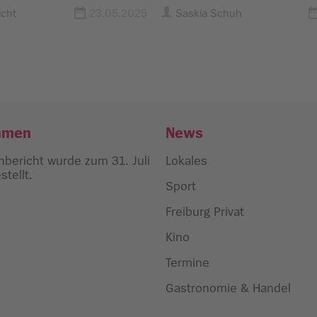
Krönung direkt aufs We
cht
23.05.2025
Saskia Schuh
hmen
News
bericht wurde zum 31. Juli
Lokales
tellt.
Sport
Freiburg Privat
Kino
Termine
Gastronomie & Handel