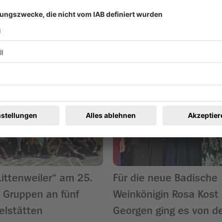
ren
Littenweiler“ am 25.
Für die neue Badische
 Gruppen an fünf
Weinkönigin Rosa Kost 
ielstätten
Georgen ging es von d