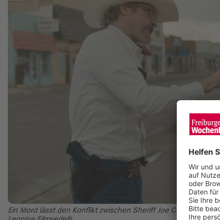
Ein Mord lässt den Konflikt zwischen Sheriff Joe Cross (Joaqui
Leonine Filmverleih