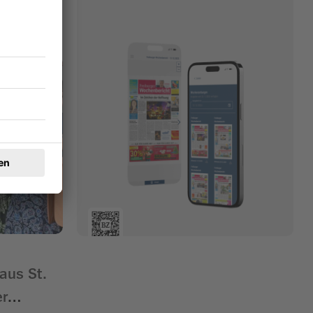
aus St.
er