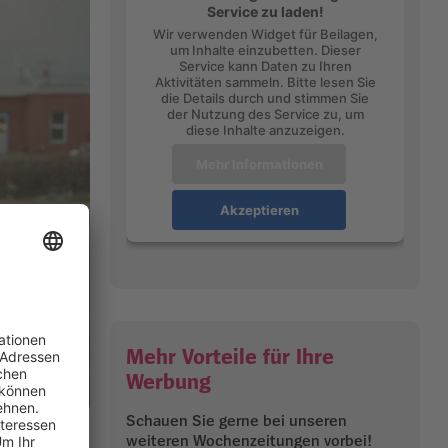
Service zu laden!
Wir verwenden Widget für Beilagen,
um Inhalte einzubetten. Dieser
Service kann Daten zu Ihren
Aktivitäten sammeln. Bitte lesen Sie
die Details durch und stimmen Sie
der Nutzung des Service zu, um
diese Inhalte anzuzeigen.
Mehr Informationen
Akzeptieren
Mehr Vorteile für Ihre
Werbung
Schauen Sie gerne bei unseren
n. Foto:
weiteren Wochenzeitungen vorbei!