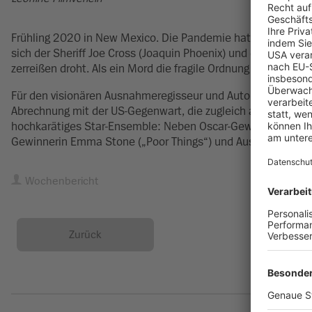
Frühling 2020 in New Mexico. Die Pandemie hat auch die ver
sich der Sheriff Joe Cross (Joaquin Phoenix) und der Bürgerm
zerreißen droht. Als ein Mord die fragile Ordnung erschüttert
Für den visionären Ausnahmeregisseur und Autor Ari Aster („
Abrechnung mit der US-Gegenwart, die zugleich auch das Porträ
hochkarätiges Star-Ensemble: Neben Oscar-Gewinner Joaquin 
Gewinnerin Emma Stone („Poor Things“) und Austin Butler („
Wochenbericht
Zurück