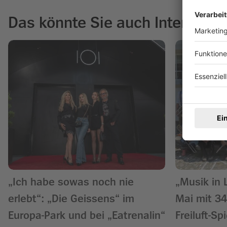
Das könnte Sie auch Interessie
„Ich habe sowas noch nie
„Musik in 
erlebt“: „Die Geissens“ im
Mai mit 34
Europa-Park und bei „Eatrenalin“
Freiluft-Sp