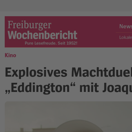
Skip
to
New
content
Lokal
Kino
Freiburger Wochenbericht
Explosives Machtdue
„Eddington“ mit Joaq