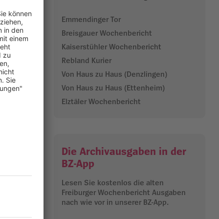
Emmendinger Tor
t stehen
Breisgauer Wochenbericht
 die Stadt zu
Kaiserstühler Wochenbericht
Rebland Kurier
eine düstere
Von Haus zu Haus (Denzlingen)
illiert ein
Von Haus zu Haus (Ettenheim)
car-
Elztäler Wochenbericht
18.11.2025
Die Archivausgaben in der
BZ-App
Lesen Sie kostenlos die alten
Freiburger Wochenbericht Ausgaben
nach wie vor in unserer BZ-App.