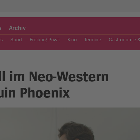
s
Archiv
es
Sport
Freiburg Privat
Kino
Termine
Gastronomie 
ll im Neo-Western
uin Phoenix