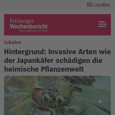
Skip
to
content
Freiburger Wochenbericht
Lokales
Hintergrund: Invasive Arten wie
der Japankäfer schädigen die
heimische Pflanzenwelt