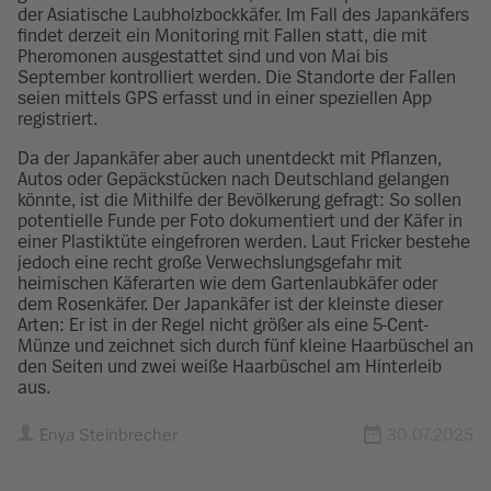
der Asiatische Laubholzbockkäfer. Im Fall des Japankäfers
findet derzeit ein Monitoring mit Fallen statt, die mit
Pheromonen ausgestattet sind und von Mai bis
September kontrolliert werden. Die Standorte der Fallen
seien mittels GPS erfasst und in einer speziellen App
registriert.
Da der Japankäfer aber auch unentdeckt mit Pflanzen,
Autos oder Gepäckstücken nach Deutschland gelangen
könnte, ist die Mithilfe der Bevölkerung gefragt: So sollen
potentielle Funde per Foto dokumentiert und der Käfer in
einer Plastiktüte eingefroren werden. Laut Fricker bestehe
jedoch eine recht große Verwechslungsgefahr mit
heimischen Käferarten wie dem Gartenlaubkäfer oder
dem Rosenkäfer. Der Japankäfer ist der kleinste dieser
Arten: Er ist in der Regel nicht größer als eine 5-Cent-
Münze und zeichnet sich durch fünf kleine Haarbüschel an
den Seiten und zwei weiße Haarbüschel am Hinterleib
aus.
Enya Steinbrecher
30.07.2025