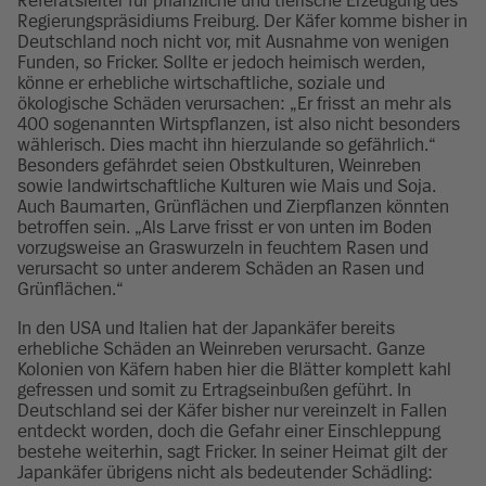
Referatsleiter für pflanzliche und tierische Erzeugung des
Regierungspräsidiums Freiburg. Der Käfer komme bisher in
Deutschland noch nicht vor, mit Ausnahme von wenigen
Funden, so Fricker. Sollte er jedoch heimisch werden,
könne er erhebliche wirtschaftliche, soziale und
ökologische Schäden verursachen: „Er frisst an mehr als
400 sogenannten Wirtspflanzen, ist also nicht besonders
wählerisch. Dies macht ihn hierzulande so gefährlich.“
Besonders gefährdet seien Obstkulturen, Weinreben
sowie landwirtschaftliche Kulturen wie Mais und Soja.
Auch Baumarten, Grünflächen und Zierpflanzen könnten
betroffen sein. „Als Larve frisst er von unten im Boden
vorzugsweise an Graswurzeln in feuchtem Rasen und
verursacht so unter anderem Schäden an Rasen und
Grünflächen.“
In den USA und Italien hat der Japankäfer bereits
erhebliche Schäden an Weinreben verursacht. Ganze
Kolonien von Käfern haben hier die Blätter komplett kahl
gefressen und somit zu Ertragseinbußen geführt. In
Deutschland sei der Käfer bisher nur vereinzelt in Fallen
entdeckt worden, doch die Gefahr einer Einschleppung
bestehe weiterhin, sagt Fricker. In seiner Heimat gilt der
Japankäfer übrigens nicht als bedeutender Schädling: