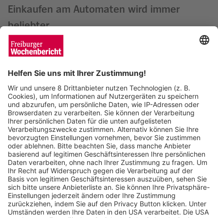
Einkaufen am Automaten wird immer
beliebter
Enya Steinbrecher
28.08.2024