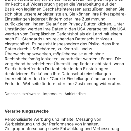
SC Freiburg: Die Leistung stimmt, die
Punkteausbeute könnte besser sein
Matthias Joers
12.12.2024
Unternehmen
Der Wochenbericht
wurde zum 31. Juli 2026
eingestellt.
Freiburger Wochenbericht