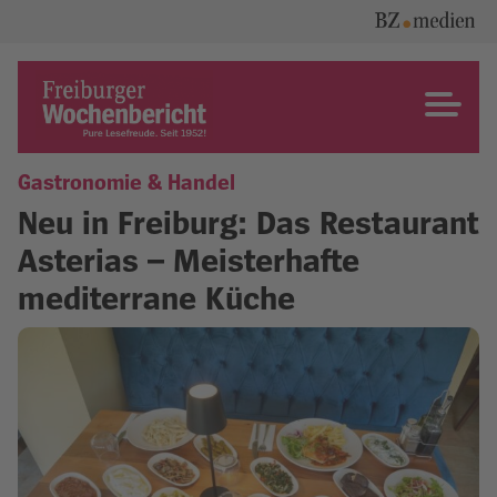
Skip
to
content
Freiburger Wochenbericht
Gastronomie & Handel
Neu in Freiburg: Das Restaurant
Asterias – Meisterhafte
mediterrane Küche