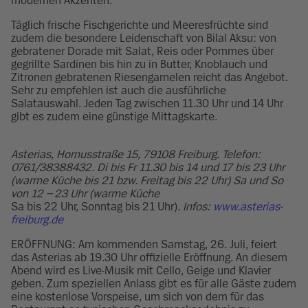
modernen Akzenten.
Täglich frische Fischgerichte und Meeresfrüchte sind
zudem die besondere Leidenschaft von Bilal Aksu: von
gebratener Dorade mit Salat, Reis oder Pommes über
gegrillte Sardinen bis hin zu in Butter, Knoblauch und
Zitronen gebratenen Riesengarnelen reicht das Angebot.
Sehr zu empfehlen ist auch die ausführliche
Salatauswahl. Jeden Tag zwischen 11.30 Uhr und 14 Uhr
gibt es zudem eine günstige Mittagskarte.
Asterias, Hornusstraße 15, 79108 Freiburg. Telefon:
0761/38388432. Di bis Fr 11.30 bis 14 und 17 bis 23 Uhr
(warme Küche bis 21 bzw. Freitag bis 22 Uhr) Sa und So
von 12 – 23 Uhr (warme Küche
Sa bis 22 Uhr, Sonntag bis 21 Uhr)
. Infos:
www.asterias-
freiburg.de
ERÖFFNUNG: Am kommenden Samstag, 26. Juli, feiert
das Asterias ab 19.30 Uhr offizielle Eröffnung. An diesem
Abend wird es Live-Musik mit Cello, Geige und Klavier
geben. Zum speziellen Anlass gibt es für alle Gäste zudem
eine kostenlose Vorspeise, um sich von dem für das