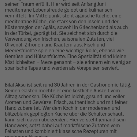
seinen Traum erfüllt. Hier wird seit Anfang Juni
mediterrane Lebensfreude gelebt und kulinarisch
vermittelt. Im Mittelpunkt steht ägäische Küche, eine
mediterrane Küche, die stark von den Inseln und der
Küstenregion der Ägäis, sowohl in Griechenland als auch
in der Türkei, geprägt ist. Sie zeichnet sich durch die
Verwendung von frischen, saisonalen Zutaten, viel
Olivenöl, Zitronen und Kräutern aus. Fisch und
Meeresfrüchte spielen eine wichtige Rolle, ebenso wie
Gemüse und Hülsenfrüchte. Eine Spezialität sind kleine
Köstlichkeiten – Meze genannt – sie erinnern ein wenig an
spanische Tapas und werden als Vorspeisen serviert.
Bilal Aksu ist seit rund 30 Jahren in der Gastronomie tätig.
Seinen Gästen möchte er eine köstliche Auszeit vom
Alltag schenken. Die Küche ist leicht, gesund und voller
Aromen und Gewürze. Frisch, authentisch und mit feiner
Hand zubereitet. Wer dem Koch in der modernen und
blitzeblank gepflegten Küche über die Schulter schaut,
kann sich davon überzeugen: Hier versteht jemand sein
Handwerk, setzt dabei auf marktfrische Zutaten vom
Feinsten und kombiniert klassische Rezepturen mit