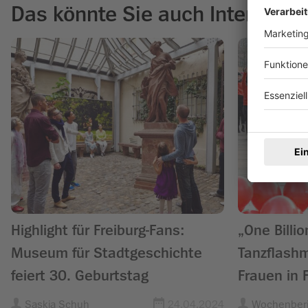
Das könnte Sie auch Interessie
Highlight für Freiburg-Fans:
„One Billio
Museum für Stadtgeschichte
Tanzflash
feiert 30. Geburtstag
Frauen in 
Saskia Schuh
24.04.2024
Wochenberi