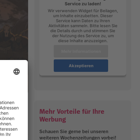
Service zu laden!
Wir verwenden Widget für Beilagen,
um Inhalte einzubetten. Dieser
Service kann Daten zu Ihren
Aktivitäten sammeln. Bitte lesen Sie
die Details durch und stimmen Sie
der Nutzung des Service zu, um
diese Inhalte anzuzeigen.
Mehr Informationen
Akzeptieren
Mehr Vorteile für Ihre
nd auf den
Werbung
Schauen Sie gerne bei unseren
183 Jahre vor
weiteren Wochenzeitungen vorbei!