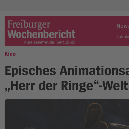
Skip
to
New
content
Lokal
Kino
Freiburger Wochenbericht
Episches Animationsa
„Herr der Ringe“-Welt