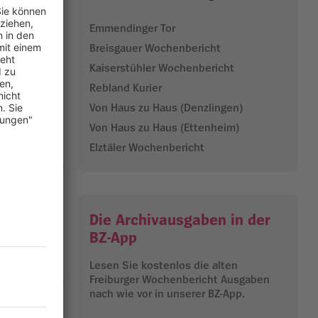
 von Rohan.
d seine
Emmendinger Tor
 Helms Klamm
Breisgauer Wochenbericht
s Helms
 will als
Kaiserstühler Wochenbericht
Rebland Kurier
Von Haus zu Haus (Denzlingen)
sich für die
Von Haus zu Haus (Ettenheim)
Elztäler Wochenbericht
10.12.2024
Die Archivausgaben in der
BZ-App
Lesen Sie kostenlos die alten
Freiburger Wochenbericht Ausgaben
nach wie vor in unserer BZ-App.