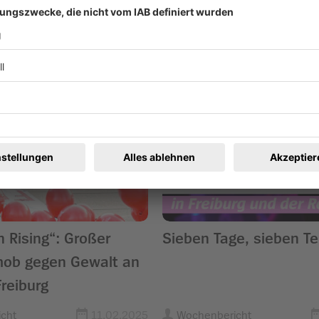
ren
n Rising“: Großer
Sieben Tage, sieben T
mob gegen Gewalt an
Freiburg
cht
11.02.2025
Wochenbericht