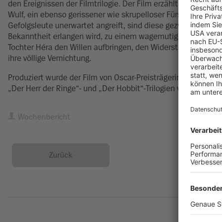
den Ereignissen der Filmtrilogie. Der Film erzählt vom Sc
Wulf, ein ebenso gerissener wie skrupelloser Fürst der Dunlä
Gefolgsleute unerwartet angreift, sind diese gezwungen, si
Bekanntheit erlangen wird, zu einem wagemutigen letzten G
Tochter Héra den Willen aufbringen, den Widerstand gegen ein
ihre völlige Vernichtung.
Produziert wurde der Film von Oscar-Preisträgerin Philippa 
„Der Herr der Ringe“- und „Der Hobbit“-Trilogien verantwortli
Wochenbericht
Zurück