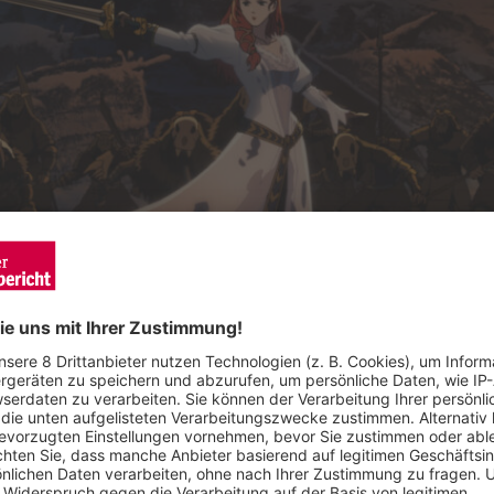
n Feind anführen. Foto: Warner Bros.
blikum zurück in die epische „Der Herr der Ringe“-Welt, basiere
emachers Kenji Kamiyama („Blade Runner: Black Lotus“) spielt 