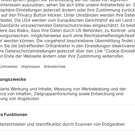
hicksal des Hauses von Helm Hammerhand, dem legendären König
nder, sinnt auf Rache für den Tod seines Vaters. Als er Helm un
ch in der alten Festung Hornburg, die später unter dem Namen
efecht zu stellen. In einer zunehmend verzweifelten Lage mus
en tödlichen Feind anzuführen – einen Feind, der nicht weniger
Boyens, die schon dem Team der Drehbuchautoren angehörte, die 
ch zeichneten.