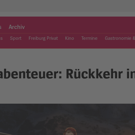
s
Archiv
es
Sport
Freiburg Privat
Kino
Termine
Gastronomie 
benteuer: Rückkehr in