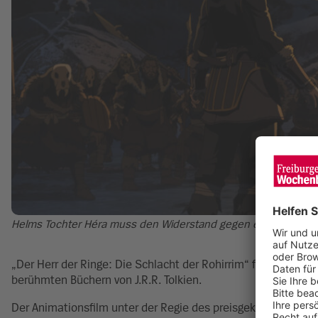
Helms Tochter Héra muss den Widerstand gegen einen tödliche
„Der Herr der Ringe: Die Schlacht der Rohirrim“ führt das Pu
berühmten Büchern von J.R.R. Tolkien.
Der Animationsfilm unter der Regie des preisgekrönten Film