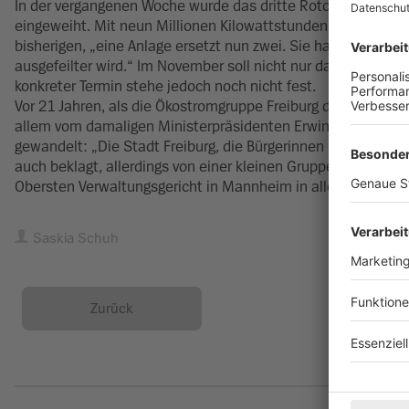
In der vergangenen Woche wurde das dritte Rotorblatt der i
eingeweiht. Mit neun Millionen Kilowattstunden produziertem
bisherigen, „eine Anlage ersetzt nun zwei. Sie hat mit 25 s
ausgefeilter wird.“ Im November soll nicht nur das neue Win
konkreter Termin stehe jedoch noch nicht fest.
Vor 21 Jahren, als die Ökostromgruppe Freiburg die beiden 
allem vom damaligen Ministerpräsidenten Erwin Teufel, der
gewandelt: „Die Stadt Freiburg, die Bürgerinnen und Bürger u
auch beklagt, allerdings von einer kleinen Gruppe von Windk
Obersten Verwaltungsgericht in Mannheim in allen Punkten
Saskia Schuh
Zurück