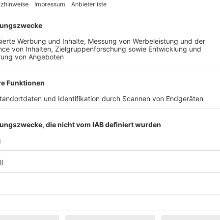
nsgesamt 229 Meter hohen Anlage montiert, morgen wird diese o
 Strom pro Jahr ist das neue Windrad deutlich leistungsstärker
tatt 20 Jahren außerdem eine längere Lebensdauer, da die Tech
drad in Betrieb gehen, sondern auch das zweite alte gesprengt 
Windräder auf dem Schauinsland baute, gab es noch großen Wid
 versuchte, die Genehmigung nachträglich aufzuheben. Das hab
nd viele weitere Akteure sind für das Projekt. Das Projekt heu
raftgegnern, die von dem Projekt nicht betroffen sind. Die Klag
 abgewiesen“, so Thomas Schuwald.