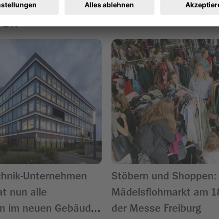
ren
chnik-Unternehmen
Stöbern und Shoppen:
at nun alle
Mädelsflohmarkt am 18.
en im neuen Gebäude
der Messe Freiburg