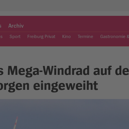
s
Archiv
es
Sport
Freiburg Privat
Kino
Termine
Gastronomie 
es Mega-Windrad auf d
orgen eingeweiht