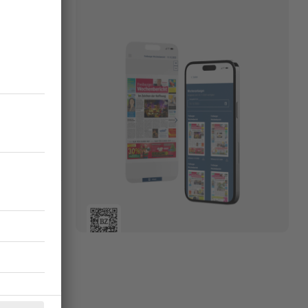
ffiziell
 als die
nik immer
werden, ein
erstand. Vor
e sich
te wurde zwar
e wurde vom
22.10.2024