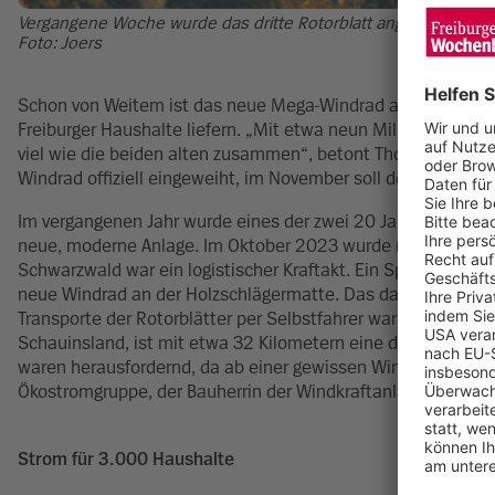
Vergangene Woche wurde das dritte Rotorblatt angebracht, im 
Foto: Joers
Schon von Weitem ist das neue Mega-Windrad an der Holzsch
Freiburger Haushalte liefern. „Mit etwa neun Millionen Kilo
viel wie die beiden alten zusammen“, betont Thomas Schuwa
Windrad offiziell eingeweiht, im November soll der Betrieb st
Im vergangenen Jahr wurde eines der zwei 20 Jahre alten W
neue, moderne Anlage. Im Oktober 2023 wurde mit dem Bau 
Schwarzwald war ein logistischer Kraftakt. Ein Spezialtransp
neue Windrad an der Holzschlägermatte. Das dauerte länger a
Transporte der Rotorblätter per Selbstfahrer war eine große
Schauinsland, ist mit etwa 32 Kilometern eine der längsten
waren herausfordernd, da ab einer gewissen Windstärke die 
Ökostromgruppe, der Bauherrin der Windkraftanlagen.
Strom für 3.000 Haushalte