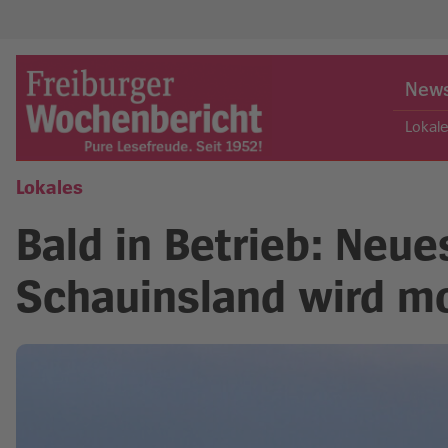
Skip
to
New
content
Lokal
Lokales
Freiburger Wochenbericht
Bald in Betrieb: Neu
Schauinsland wird m