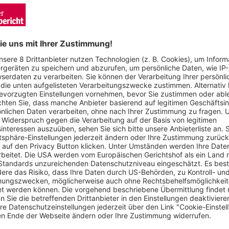
November soll die neue Anlage an der Holzschlägermatte in Betri
lägermatte auf dem Schauinsland sichtbar: es soll Strom für 
wattstunden im Jahr produziert die Repowering-Anlage mehr als 
ld, Geschäftsführer der Ökostromgruppe Freiburg. Morgen wir
arten.
indräder auf dem Schauinsland gesprengt, um Platz zu machen 
des Fundaments begonnen, der Transport der Bauteile durch 
orter lieferte die Rotorblätter für die zwei Anlagen am Taubenk
ls geplant und war an engen Stellen teils Millimeterarbeit. „D
 Herausforderung. Vom Feldberg, wo die Rotorblätter lagerten, 
 Selbstfahrerstrecken Deutschlands. Auch die Witterungsbedin
Selbstfahrer nicht fahren können“, erklärt Thomas Schuwald vo