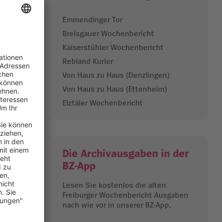
eb gehen.
Emmendinger Tor
Breisgauer Wochenbericht
bis zu 3.000
Kaiserstühler Wochenbericht
doppelt so
Rebland Kurier
d das neue
Von Haus zu Haus (Denzlingen)
Von Haus zu Haus (Ettenheim)
für eine
Elztäler Wochenbericht
den
opf und das
ie
zum
Die Archivausgaben in der
gungen
n der
BZ-App
Lesen Sie kostenlos die alten
Freiburger Wochenbericht Ausgaben
nach wie vor in unserer BZ-App.