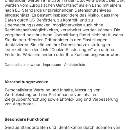
Spektakuläre Abenteuer beim
21.Mundologia-Festival im Freiburger
Konzerthaus
Wochenbericht
21.01.2025
Unternehmen
Der Wochenbericht
wurde zum 31. Juli 2026
eingestellt.
Freiburger Wochenbericht