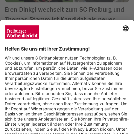
Eren Dinkçi wechselt zum SC Freiburg und
Thomas Stamm ist Kandidat als neuer
Hertha-Trainer
Matthias Joers
04.04.2024