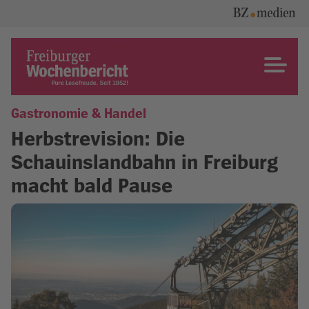
Skip
to
content
Freiburger Wochenbericht
Gastronomie & Handel
Herbstrevision: Die
Schauinslandbahn in Freiburg
macht bald Pause