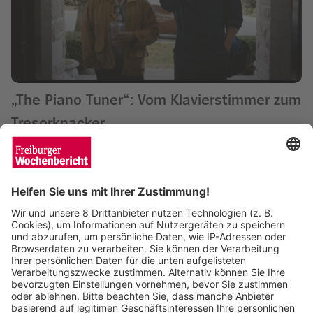
„The Piano Tuner“: Vom Klavierstimmer zum
Tresorknacker
Wochenbericht
30.06.2026