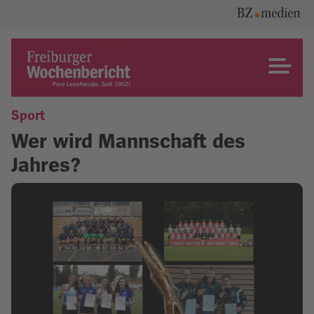
Skip
to
content
Freiburger Wochenbericht
Sport
Wer wird Mannschaft des
Jahres?