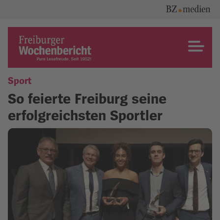
Skip
to
content
Freiburger Wochenbericht
Sport
So feierte Freiburg seine
erfolgreichsten Sportler