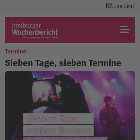
Skip
to
content
Freiburger Wochenbericht
Termine
Sieben Tage, sieben Termine