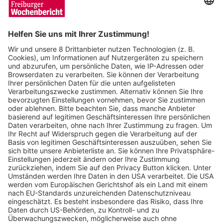
Wochenbericht
03.12.2024
Prognose: Stadt Freiburg erwartet im
Haushaltsjahr 2026 geringere
Steuereinnahmen