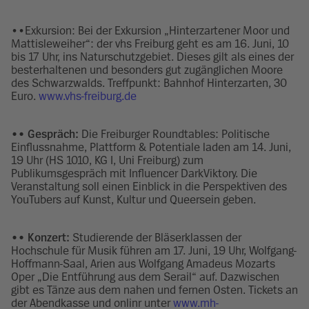
••Exkursion: Bei der Exkursion „Hinterzartener Moor und
Mattisleweiher“: der vhs Freiburg geht es am 16. Juni, 10
bis 17 Uhr, ins Naturschutzgebiet. Dieses gilt als eines der
besterhaltenen und besonders gut zugänglichen Moore
des Schwarzwalds. Treffpunkt: Bahnhof Hinterzarten, 30
Euro.
www.vhs-freiburg.de
•• Gespräch:
Die Freiburger Roundtables: Politische
Einflussnahme, Plattform & Potentiale laden am 14. Juni,
19 Uhr (HS 1010, KG I, Uni Freiburg) zum
Publikumsgespräch mit Influencer DarkViktory. Die
Veranstaltung soll einen Einblick in die Perspektiven des
YouTubers auf Kunst, Kultur und Queersein geben.
•• Konzert:
Studierende der Bläserklassen der
Hochschule für Musik führen am 17. Juni, 19 Uhr, Wolfgang-
Hoffmann-Saal, Arien aus Wolfgang Amadeus Mozarts
Oper „Die Entführung aus dem Serail“ auf. Dazwischen
gibt es Tänze aus dem nahen und fernen Osten. Tickets an
der Abendkasse und onlinr unter
www.mh-