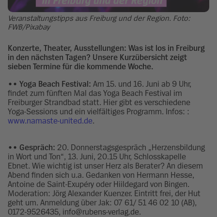
Veranstaltungstipps aus Freiburg und der Region. Foto:
FWB/Pixabay
Konzerte, Theater, Ausstellungen: Was ist los in Freiburg
in den nächsten Tagen? Unsere Kurzübersicht zeigt
sieben Termine für die kommende Woche.
•• Yoga Beach Festival:
Am 15. und 16. Juni ab 9 Uhr,
findet zum fünften Mal das Yoga Beach Festival im
Freiburger Strandbad statt. Hier gibt es verschiedene
Yoga-Sessions und ein vielfältiges Programm. Infos: :
www.namaste-united.de
.
•• Gespräch:
20. Donnerstagsgespräch „Herzensbildung
in Wort und Ton“, 13. Juni, 20.15 Uhr, Schlosskapelle
Ebnet. Wie wichtig ist unser Herz als Berater? An diesem
Abend finden sich u.a. Gedanken von Hermann Hesse,
Antoine de Saint-Exupéry oder Hiildegard von Bingen.
Moderation: Jörg Alexander Kuenzer. Eintritt frei, der Hut
geht um. Anmeldung über Jak: 07 61/ 51 46 02 10 (AB),
0172-9526435, info@rubens-verlag.de.