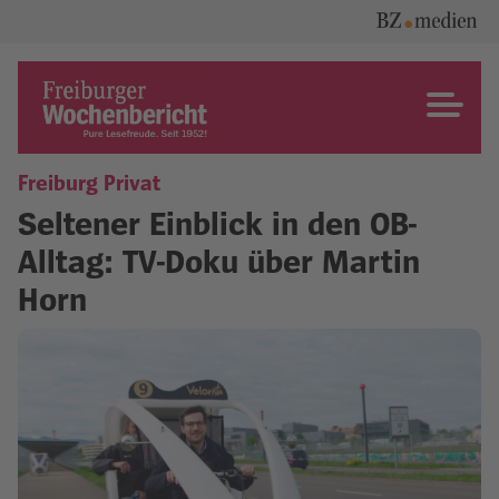
Skip
to
content
Freiburger Wochenbericht
Freiburg Privat
Seltener Einblick in den OB-
Alltag: TV-Doku über Martin
Horn