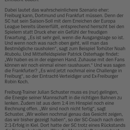
Dabei lautet das wahrscheinlichere Szenario eher:
Freiburg kann, Dortmund und Frankfurt müssen. Denn der
SC hat sein Saison-Soll mit dem Erreichen der Europa
League bereits übererfüllt, entsprechend herrscht bei den
Spielern statt Druck eher ein Gefühl der freudigen
Erwartung. „Es ist sehr geil, wenn die Ausgangslage so ist.
Und wenn noch was nach oben geht, will man das
Bestmögliche rausholen“, sagt zum Beispiel Torhüter Noah
Atubolu. Und Mittelfeldspieler Patrick Osterhage findet:
„Wir haben es in der eigenen Hand. Zuhause mit den Fans
können wir noch einmal einen raushauen.“ Und was sagen
die Frankfurter? „Es wird jetzt nochmal eine Challenge in
Freiburg“, so der Eintracht-Verteidiger und Ex-Freiburger
Robin Koch.
Freiburg-Trainer Julian Schuster muss es (nur) gelingen,
die Energie seiner Mannschaft in die richtigen Bahnen zu
lenken. Zudem ist aus dem 1:4 im Hinspiel noch eine
Rechnung offen. „Wir sind noch nicht fertig“, sagt
Schuster. „Wir wollen nochmal genau das Gesicht zeigen,
das wir bisher gezeigt haben“, so der SC-Coach nach dem
2:1-Erfolg in Kiel. Dort hatte der SC trotz eines Rückstands