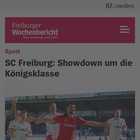
Skip
to
content
Freiburger Wochenbericht
Sport
SC Freiburg: Showdown um die
Königsklasse