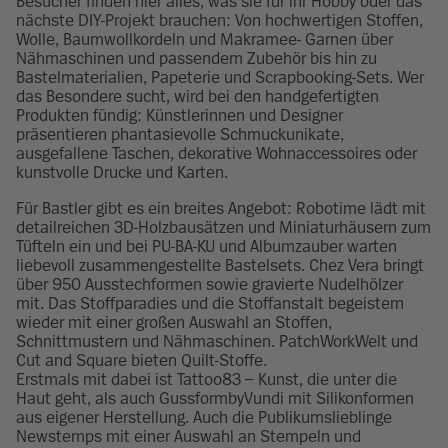
Besucher finden hier alles, was sie für ihr Hobby oder das
nächste DIY-Projekt brauchen: Von hochwertigen Stoffen,
Wolle, Baumwollkordeln und Makramee- Garnen über
Nähmaschinen und passendem Zubehör bis hin zu
Bastelmaterialien, Papeterie und Scrapbooking-Sets. Wer
das Besondere sucht, wird bei den handgefertigten
Produkten fündig: Künstlerinnen und Designer
präsentieren phantasievolle Schmuckunikate,
ausgefallene Taschen, dekorative Wohnaccessoires oder
kunstvolle Drucke und Karten.
Für Bastler gibt es ein breites Angebot: Robotime lädt mit
detailreichen 3D-Holzbausätzen und Miniaturhäusern zum
Tüfteln ein und bei PU-BA-KU und Albumzauber warten
liebevoll zusammengestellte Bastelsets. Chez Vera bringt
über 950 Ausstechformen sowie gravierte Nudelhölzer
mit. Das Stoffparadies und die Stoffanstalt begeistern
wieder mit einer großen Auswahl an Stoffen,
Schnittmustern und Nähmaschinen. PatchWorkWelt und
Cut and Square bieten Quilt-Stoffe.
Erstmals mit dabei ist Tattoo83 – Kunst, die unter die
Haut geht, als auch GussformbyVundi mit Silikonformen
aus eigener Herstellung. Auch die Publikumslieblinge
Newstemps mit einer Auswahl an Stempeln und