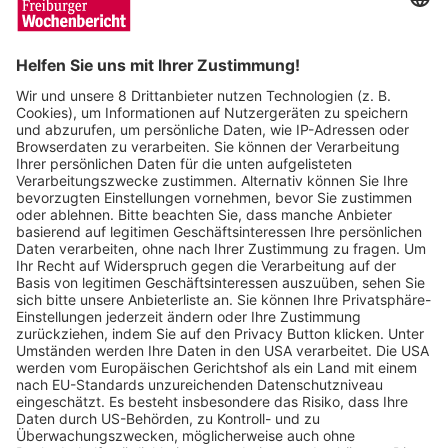
Sven Meyer
03.09.2024
„Unverschämt“ lustig wird es bei
Liedermacher Falk im Freiburger
Vorderhaus