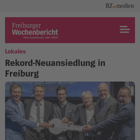
Skip
to
content
Freiburger Wochenbericht
Lokales
Rekord-Neuansiedlung in
Freiburg