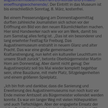
eroeffnungswochenende/
. Der Eintritt in das Museum ist
bis einschließlich Sonntag, 8. März, kostenfrei.
Bei einem Presserundgang am Donnerstagvormittag
durften zahlreiche Journalisten sich schon vor der
Eröffnung ein Bild von den neuen Räumlichkeiten machen.
Hier sind Handwerker nach wie vor am Werk, damit bis
zum Samstag alles fertig ist. „Das ist ein besonderer und
lang ersehnter Festtag für Freiburg. Das
Augustinermuseum erstrahlt in neuem Glanz und alter
Pracht. Das war eine große gemeinsame
Kraftanstrengung, nun kehrt ein kultureller Leuchtturm in
unsere Stadt zurück“, betonte Oberbürgermeister Martin
Horn am Donnerstag. Aber damit nicht genug: Der
Augustinerplatz soll bis Mai wieder komplett begehbar
sein, ohne Bauzäune, mit mehr Platz, Sitzgelegenheiten
und einem größeren Spielplatz.
„Ich bin froh und dankbar, dass die Sanierung und
Erweiterung des Augustinermuseums nun noch kurz vor
Ende meiner Amtszeit als Bürgermeister vollendet werden
konnte. Es war ein langer Weg mit vielen Höhepunkten
und auch Tiefschlägen. Aber der engagierte Einsatz der