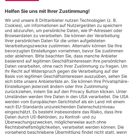
Wochenbericht
11.02.2025
Kinotipp: „Freakier Friday“ – späte
Fortsetzung der Kultkomödie