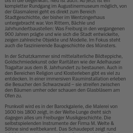
bis in die Gegenwart. Neu ist auch: Ab jetzt ist ein
kompletter Rundgang im Augustinermuseum möglich, von
der Glasmalerei geht es direkt zum Bereich
Stadtgeschichte, der bisher im Wentzingerhaus
untergebracht war. Von Rittern, Bächle und
Jahrhundertbaustellen: Was Freiburg in den vergangenen
900 Jahren prägte und wie sich die Stadt entwickelte,
zeigen zahlreiche Objekte und Modelle. Im Fokus steht
auch die faszinierende Baugeschichte des Münsters.
In der Schatzkammer sind mittelalterliche Bildteppiche,
Goldschmiedekunst oder Raritäten wie der Adelhauser
Tragaltar aus dem 8. Jahrhundert zu bestaunen. Auch in
den Bereichen Religion und Klosterleben gibt es viel zu
entdecken. In einer immersiven Rauminstallation erleben
die Besucher den Schwarzwald – sie streifen zwischen
den Bäumen umher oder schauen den Glasbläsern am
Ofen zu.
Prunkvoll wird es in der Barockgalerie, die Malerei von
1600 bis 1800 zeigt, in der Welte-Lunge dreht sich
dagegen alles um Freiburger Musikgeschichte. Die
selbstspielenden Instrumente der Firma M. Welte &
Söhne sind weltbekannt. Das Schaudepot zeigt rund