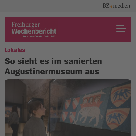
Skip
to
content
Freiburger Wochenbericht
Lokales
So sieht es im sanierten
Augustinermuseum aus