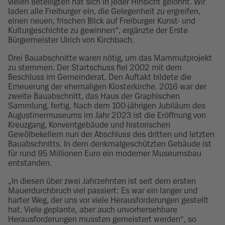
vielen Beteiligten hat sich in jeder Hinsicht gelohnt. Wir
laden alle Freiburger ein, die Gelegenheit zu ergreifen,
einen neuen, frischen Blick auf Freiburger Kunst- und
Kulturgeschichte zu gewinnen“, ergänzte der Erste
Bürgermeister Ulrich von Kirchbach.
Drei Bauabschnitte waren nötig, um das Mammutprojekt
zu stemmen. Der Startschuss fiel 2002 mit dem
Beschluss im Gemeinderat. Den Auftakt bildete die
Erneuerung der ehemaligen Klosterkirche. 2016 war der
zweite Bauabschnitt, das Haus der Graphischen
Sammlung, fertig. Nach dem 100-jährigen Jubiläum des
Augustinermuseums im Jahr 2023 ist die Eröffnung von
Kreuzgang, Konventgebäude und historischen
Gewölbekellern nun der Abschluss des dritten und letzten
Bauabschnitts. In dem denkmalgeschützten Gebäude ist
für rund 95 Millionen Euro ein moderner Museumsbau
entstanden.
„In diesen über zwei Jahrzehnten ist seit dem ersten
Mauerdurchbruch viel passiert: Es war ein langer und
harter Weg, der uns vor viele Herausforderungen gestellt
hat. Viele geplante, aber auch unvorhersehbare
Herausforderungen mussten gemeistert werden“, so