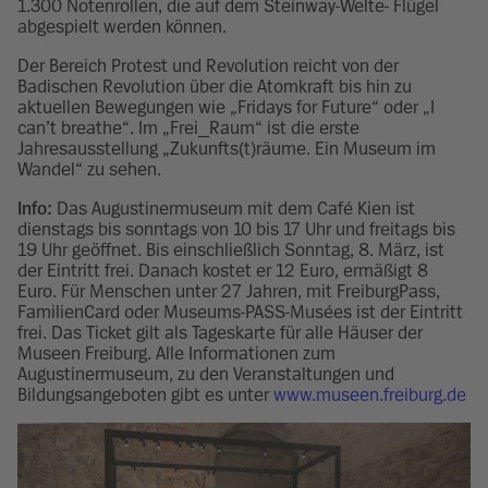
1.300 Notenrollen, die auf dem Steinway-Welte- Flügel
abgespielt werden können.
Der Bereich Protest und Revolution reicht von der
Badischen Revolution über die Atomkraft bis hin zu
aktuellen Bewegungen wie „Fridays for Future“ oder „I
can’t breathe“. Im „Frei_Raum“ ist die erste
Jahresausstellung „Zukunfts(t)räume. Ein Museum im
Wandel“ zu sehen.
Info:
Das Augustinermuseum mit dem Café Kien ist
dienstags bis sonntags von 10 bis 17 Uhr und freitags bis
19 Uhr geöffnet. Bis einschließlich Sonntag, 8. März, ist
der Eintritt frei. Danach kostet er 12 Euro, ermäßigt 8
Euro. Für Menschen unter 27 Jahren, mit FreiburgPass,
FamilienCard oder Museums-PASS-Musées ist der Eintritt
frei. Das Ticket gilt als Tageskarte für alle Häuser der
Museen Freiburg. Alle Informationen zum
Augustinermuseum, zu den Veranstaltungen und
Bildungsangeboten gibt es unter
www.museen.freiburg.de