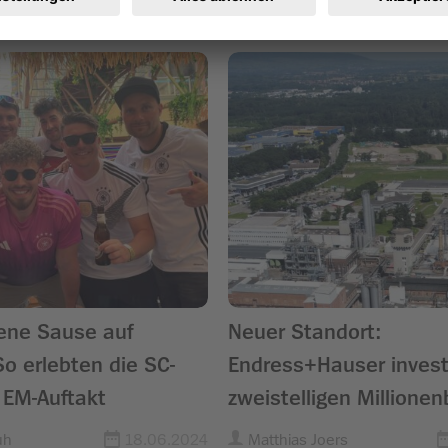
ren
ene Sause auf
Neuer Standort:
 erlebten die SC-
Endress+Hauser invest
 EM-Auftakt
zweistelligen Millionen
Freiburg
uh
18.06.2024
Matthias Joers