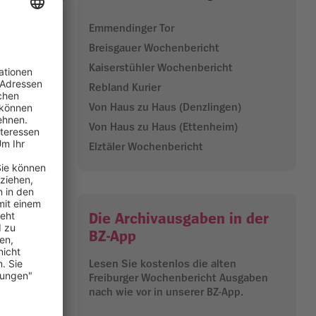
Emmendinger Tor
Breisgauer Wochenbericht
 größten
Kaiserstühler Wochenbericht
ind keine
Rebland Kurier
Von Haus zu Haus (Denzlingen)
chdem
Von Haus zu Haus (Ettenheim)
nd mittels
Elztäler Wochenbericht
r Ton
 erklärt der
Die Archivausgaben in der
en Synagoge
BZ-App
schützen“.
Lesen Sie kostenlos die alten
Freiburger Wochenbericht Ausgaben
hatten selbst
nach wie vor in unserer BZ-App.
ieler, dass