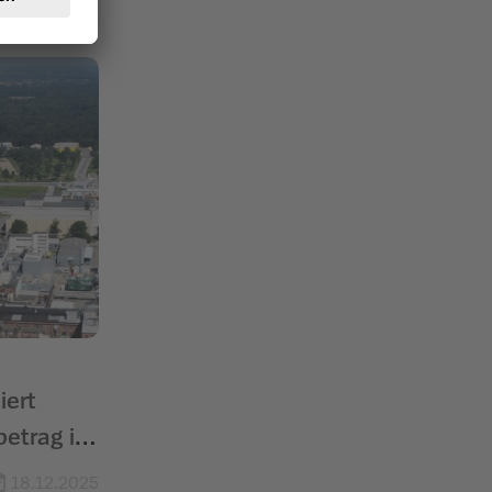
iert
betrag in
18.12.2025