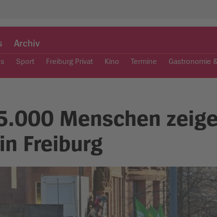
s
Archiv
es
Sport
Freiburg Privat
Kino
Termine
Gastronomie 
5.000 Menschen zeig
in Freiburg