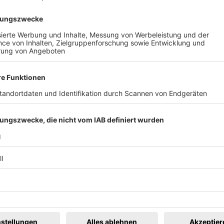
 haben, auf dem Spiel stehen könnten und verteidigt werden mü
tehung einer dauerhaften sozialen Bewegung für Demokratie und
tremismus vom Sonntag, berichtete gegenüber der Badischen Z
n Hoffnung und Mut geschöpft: Nach den ganzen Nachrichten, d
 Wenn dann so viele Menschen auf die Straße gehen und ein Ze
rgs Oberbürgermeister Martin Horn appellierte, jeder solle muti
nicht einschüchtern lassen.