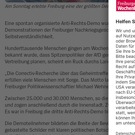
Am Sonntag erlebte Freiburg eine der größten Demonstratione
Eine spontan organisierte Anti-Rechts-Demo wurde zum histo
Demonstrationen der Freiburger Nachkriegsgeschichte. Vielen
Selbstverständlichkeit.
Hunderttausende Menschen gingen am Wochenende bundeswe
bekannt wurde, dass Spitzenpolitiker der AfD gemeinsam m
Vertreibung planen, scheint ein Ruck durchs Land zu gehen.
„Die Correctiv-Recherche über das Geheimtreffen in Potsdam,
erfüllen viele Menschen mit Sorge. Das Motto lautet: Lieber 
Freiburger Politikwissenschaftler Michael Wehner gegenübe
Zwischen 25.000 und 30.000 Menschen, so die Schätzungen,
und zogen anschließend durch die Innenstadt. Zwischenfälle 
Es war in Freiburg die dritte Anti-Rechts-Demo binnen wenige
Die Demoteilnehmer bildeten die Breite der Bevölkerung ab: 
gebastelte Schilder mit klaren politischen Botschaften mitge