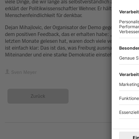
viele Dinge, die wir lange als selbstverständlich angesehen
erklärt der Politikwissenschaftler Wehner. Er hält die Ents
Menschenfeindlichkeit für denkbar.
Dejan Mihajlovic, der Organisator der Demo gegen Rechtsex
dem positiven Feedback, das er erhalten habe: „Viele habe
letzten Monate gelesen hat, waren doch viele verunsichert.
ist einfach klar: Das ist das, was Freiburg ausmacht.“ Freibu
Miteinander und eine starke Demokratie einstehen und sich 
Sven Meyer
Zurück