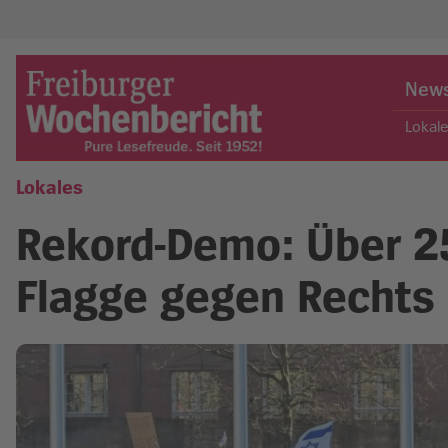
Skip
to
New
content
Lokal
Lokales
Freiburger Wochenbericht
Rekord-Demo: Über 2
Flagge gegen Rechts 