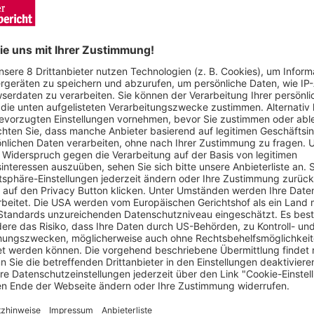
n der Nachkriegsgeschichte. Foto: Michael Bamberger
rischen Ereignis. Mit über 25.000 Teilnehmern war es eine der
 scheint plötzlich bewusst zu sein: Demokratie und Freiheit s
it gegen rechts und für die Demokratie auf die Straße. Na
it Verbündeten ein ethnisch weitgehend homogenes Deutschla
 die hohen Umfragewerte für die AfD und deren schrill-radikale
jetzt die Stimme erheben, bevor es möglicherweise zu spät ist“,
r dem Wochenbericht.
 versammelten sich allein am Sonntag auf dem Platz der Alt
gab es keine. Die Botschaft: „Demokratie vereint stärken und 
r Tage.
von Studenten, über junge Familien bis hin zu Rentnern. Viele 
bracht. „Im 75. Jahr des Grundgesetzes ist es im Bewusstsein v