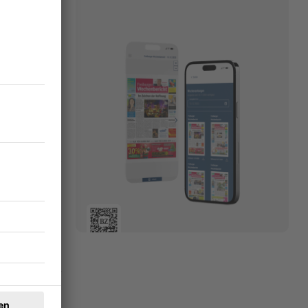
ssen“,
 gegen
eitung von
ie man die
ichen setzen,
g für mehr
24.01.2024