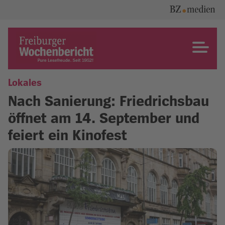
Skip
to
content
Freiburger Wochenbericht
Lokales
Nach Sanierung: Friedrichsbau
öffnet am 14. September und
feiert ein Kinofest