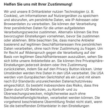
So kommt Sallys erstes eigenes Café im
Europa-Park an
Saskia Schuh
01.04.2026