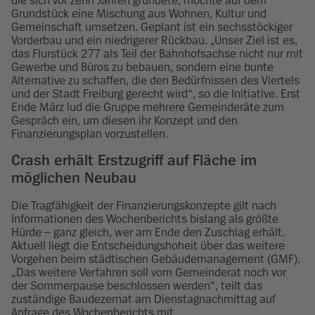
die sich vor zehn Jahren gründete, möchte auf dem
Grundstück eine Mischung aus Wohnen, Kultur und
Gemeinschaft umsetzen. Geplant ist ein sechsstöckiger
Vorderbau und ein niedrigerer Rückbau. „Unser Ziel ist es,
das Flurstück 277 als Teil der Bahnhofsachse nicht nur mit
Gewerbe und Büros zu bebauen, sondern eine bunte
Alternative zu schaffen, die den Bedürfnissen des Viertels
und der Stadt Freiburg gerecht wird“, so die Initiative. Erst
Ende März lud die Gruppe mehrere Gemeinderäte zum
Gespräch ein, um diesen ihr Konzept und den
Finanzierungsplan vorzustellen.
Crash erhält Erstzugriff auf Fläche im
möglichen Neubau
Die Tragfähigkeit der Finanzierungskonzepte gilt nach
Informationen des Wochenberichts bislang als größte
Hürde – ganz gleich, wer am Ende den Zuschlag erhält.
Aktuell liegt die Entscheidungshoheit über das weitere
Vorgehen beim städtischen Gebäudemanagement (GMF).
„Das weitere Verfahren soll vom Gemeinderat noch vor
der Sommerpause beschlossen werden“, teilt das
zuständige Baudezernat am Dienstagnachmittag auf
Anfrage des Wochenberichts mit.