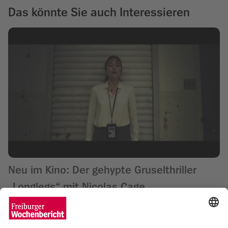
Das könnte Sie auch Interessieren
Neu im Kino: Der gehypte Gruselthriller
„Longlegs“ mit Nicolas Cage
Wochenbericht
06.08.2024