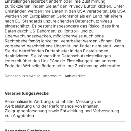
Größter Einsatz seit Papstbesuch: Freiburg
vor Europa-League-Spiel gegen Tel Aviv
Enya Steinbrecher
20.01.2026
Unternehmen
Der Wochenbericht
wurde zum 31. Juli 2026
eingestellt.
Freiburger Wochenbericht