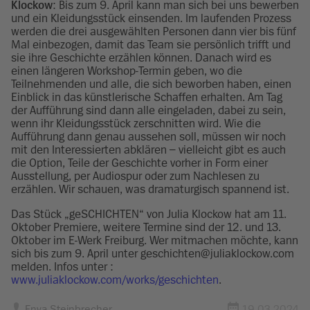
Klockow
: Bis zum 9. April kann man sich bei uns bewerben
und ein Kleidungsstück einsenden. Im laufenden Prozess
werden die drei ausgewählten Personen dann vier bis fünf
Mal einbezogen, damit das Team sie persönlich trifft und
sie ihre Geschichte erzählen können. Danach wird es
einen längeren Workshop-Termin geben, wo die
Teilnehmenden und alle, die sich beworben haben, einen
Einblick in das künstlerische Schaffen erhalten. Am Tag
der Aufführung sind dann alle eingeladen, dabei zu sein,
wenn ihr Kleidungsstück zerschnitten wird. Wie die
Aufführung dann genau aussehen soll, müssen wir noch
mit den Interessierten abklären – vielleicht gibt es auch
die Option, Teile der Geschichte vorher in Form einer
Ausstellung, per Audiospur oder zum Nachlesen zu
erzählen. Wir schauen, was dramaturgisch spannend ist.
Das Stück „geSCHICHTEN“ von Julia Klockow hat am 11.
Oktober Premiere, weitere Termine sind der 12. und 13.
Oktober im E-Werk Freiburg. Wer mitmachen möchte, kann
sich bis zum 9. April unter geschichten@juliaklockow.com
melden. Infos unter :
www.juliaklockow.com/works/geschichten
.
Enya Steinbrecher
19.03.2024