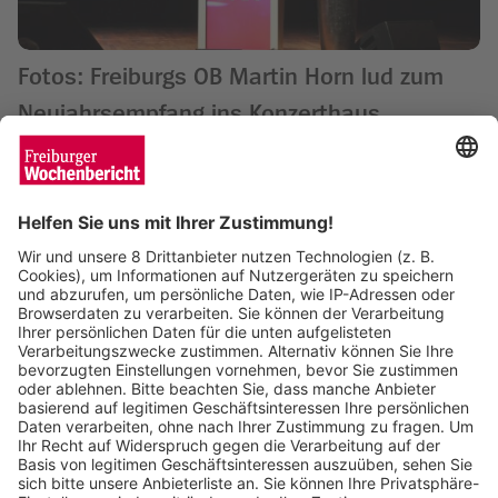
Fotos: Freiburgs OB Martin Horn lud zum
Neujahrsempfang ins Konzerthaus
Wochenbericht
15.01.2025