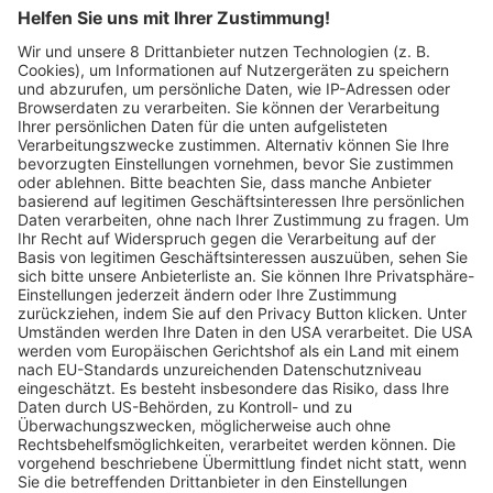
SC Freiburg baut Dreisamstadion für zehn
Millionen Euro um
Matthias Joers
13.05.2025