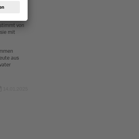
 in der LEA
estimmt von
sie mit
nommen
Beute aus
vater
14.01.2025