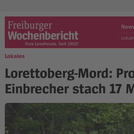
Skip
to
New
content
Lokal
Lokales
Freiburger Wochenbericht
Lorettoberg-Mord: Pro
Einbrecher stach 17 