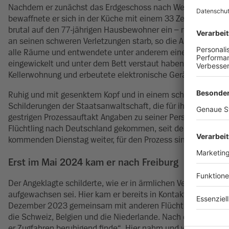
Nachdem er zunächst das Erdgeschoss nach Wertsachen durc
bewaffnete er sich in der Küche mit einem 33 Zentimeter la
brutal auf den 77-jährigen Hausbewohner ein – mit einer der
an seinen schweren Verletzungen starb, so die Anklage. Ans
alle Räume und entwendete unter anderem einen Laptop, Sch
eingewickelt und unter dem Bett verstaut haben, damit dies
Kellerwohnung und erbeutete elektronische Geräte, Kleidung
Ruhig und mit gesenktem Kopf und in einem schlichten, blaue
Schilderungen der Staatsanwaltschaft, die für ihn von ein
gestrigen Prozessauftakt Angaben zu seiner Person, zur Tat s
Flüchtling nach Deutschland gekommen, seit der Tat sitzt e
kommenden Dienstag weiter, für den Prozess sind acht Term
Erst im Mai 2024 kam er nach Freiburg
Der Angeklagte schilderte, wie er in ärmlichen Verhältnissen
aufgewachsen sei. Hier kam er bereits in Kontakt mit Drogen
Dezember 2023 gemeinsam mit anderen Flüchtlingen in einem
die Schweiz, Belgien und die Niederlande. Nach dem Grund ge
er Zugfahren beruhigend finde“. Hier nahm und verkaufte er