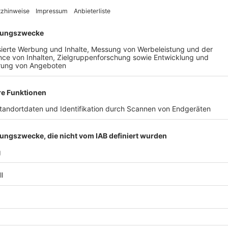
hsucht hatte, habe er im Obergeschoss Geräusche gehört. Da
ngen Messer und ging nach oben. Von hinten stach er mindeste
artigen Wucht, dass die Messerspitze im Hals des Opfers steck
chließend ließ er den Mann im Wohnzimmer zurück, durchsuchte
muck und Silbermünzen. Danach soll er sein Opfer in einen T
er nicht so schnell gefunden werde. Anschließend durchsuchte 
 und Uhren. Gegen 15 Uhr verließ er dann laut Anklage das Hau
n T-Shirt gekleidet, verfolgte der 22-Jährige von schmächtiger 
em Dolmetscher übersetzt wurden. Mit leiser Stimme machte er
elbst wollte er sich jedoch nicht äußern. Erst im Mai 2024 war 
r in Untersuchungshaft. Die Verhandlung am Landgericht geht a
ine angesetzt.
 mit Vater, Mutter und sechs Geschwistern in einer Küstenstadt 
 und Alkohol. In der Hoffnung auf eine bessere Zukunft machte 
 Boot nach Spanien auf, mit dem Zug reiste er weiter nach Fr
fragt, warum er von Stadt zu Stadt zog, antwortete der Angekl
 auch Drogen. Mehrmals habe er versucht, sich umzubringen. I