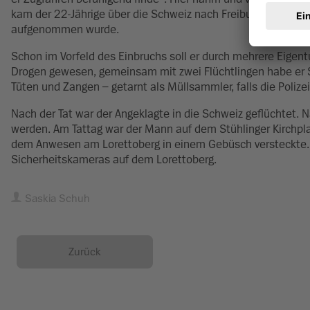
kam der 22-Jährige über die Schweiz nach Freiburg, fuhr durc
aufgenommen wurde.
Schon im Vorfeld des Einbruchs soll er durch mehrere Eigent
Drogen gewesen, gemeinsam mit zwei Flüchtlingen habe er S
Tüten und Zangen – getarnt als Müllsammler, falls die Poliz
Nach der Tat war der Angeklagte in die Schweiz geflüchtet.
werden. Am Tattag war der Mann auf dem Stühlinger Kirchpla
dem Anwesen am Lorettoberg in einem Gebüsch versteckte. 
Sicherheitskameras auf dem Lorettoberg.
Saskia Schuh
Zurück