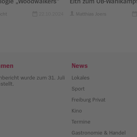
ilogie „Woodwalkers“
Eith zum OB-Wahlkampf
Freiburg
cht
22.10.2024
Matthias Joers
hmen
News
bericht wurde zum 31. Juli
Lokales
tellt.
Sport
Freiburg Privat
Kino
Termine
Gastronomie & Handel