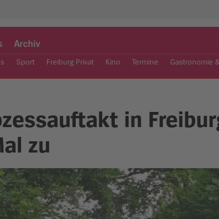
s
Archiv
es
Sport
Freiburg Privat
Kino
Termine
Gastronomie 
zessauftakt in Freibur
Mal zu