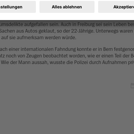
h zahlreiche deutsche Städte, bevor er im Juli zurückkehrte und
umsdelikte aufgefallen sein. Auch in Freiburg sei sein Leben b
achen aus Autos geklaut, so der 22-Jährige. Unterwegs waren 
ei auf sie aufmerksam werden würde.
 Nach einer internationalen Fahndung konnte er in Bern festge
tz noch von Zeugen beobachtet worden, wie er einen Teil der 
Wie der Mann aussah, wusste die Polizei durch Aufnahmen pri