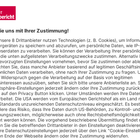
rettoberg-Mord verhandelt. Foto: Schuh
en Uhr morgens mit einer Axt, die er im Garten fand, ein Fens