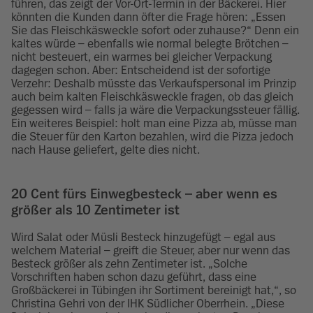
führen, das zeigt der Vor-Ort-Termin in der Bäckerei. Hier
könnten die Kunden dann öfter die Frage hören: „Essen
Sie das Fleischkäsweckle sofort oder zuhause?“ Denn ein
kaltes würde – ebenfalls wie normal belegte Brötchen –
nicht besteuert, ein warmes bei gleicher Verpackung
dagegen schon. Aber: Entscheidend ist der sofortige
Verzehr: Deshalb müsste das Verkaufspersonal im Prinzip
auch beim kalten Fleischkäsweckle fragen, ob das gleich
gegessen wird – falls ja wäre die Verpackungssteuer fällig.
Ein weiteres Beispiel: holt man eine Pizza ab, müsse man
die Steuer für den Karton bezahlen, wird die Pizza jedoch
nach Hause geliefert, gelte dies nicht.
20 Cent fürs Einwegbesteck – aber wenn es
größer als 10 Zentimeter ist
Wird Salat oder Müsli Besteck hinzugefügt – egal aus
welchem Material – greift die Steuer, aber nur wenn das
Besteck größer als zehn Zentimeter ist. „Solche
Vorschriften haben schon dazu geführt, dass eine
Großbäckerei in Tübingen ihr Sortiment bereinigt hat,“, so
Christina Gehri von der IHK Südlicher Oberrhein. „Diese