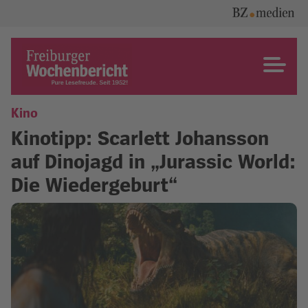
Skip
to
content
Freiburger Wochenbericht
Kino
Kinotipp: Scarlett Johansson
auf Dinojagd in „Jurassic World:
Die Wiedergeburt“