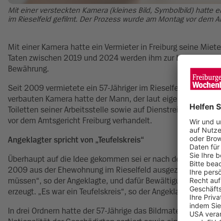
Mit einer versteckten Kamera (kleines Bild, Symbolbild) hatte
im Rieselfeld gefilmt. Der Prozess wurde am Montag vor dem A
Mit einer Kamera hatte ein Vermieter in Freiburg seine Mie
Taten zwischen 2019 und 2024 werden ihm zur Last gelegt – de
Bewährung.
Seit 2009 vermietete ein 57-Jähriger im Rieselfeld eine 7-
verbauten Kamera hatte der Mann, der laut eigener Aussage 
Toiletten seiner Arbeitsstelle sowie auf Dienstreisen kam 
vor dem Amtsgericht Freiburg verhandelt.
Angeklagter spricht von „Teufelskreis“
Überhaupt auf die Idee gekommen sei er nach der Trennung 
2009 aus der Ehewohnung im Rieselfeld ausgezogen. Er hab
müssen“, so der Angeklagte, und dafür Bewältigungsstrateg
erzeugt. „Es war ein Teufelskreis“, so der Angeklagte. Mit de
In drei Ordnern hatte der 57-Jährige das Bildmaterial auf s