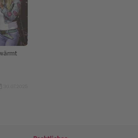
hwärmt
30.07.2025