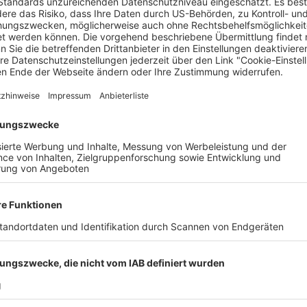
 mit dem Namen „Specials“ angelegt. Insgesamt werden ihm im 
zehn Jahre zuvor sind bereits verjährt. Rund 70 Geschädigte s
n jedoch über 800 verschiedene Namen. Um regelmäßig wechsel
Jahr begrenzt.
ie Kamera durchgängig lief und das Bildmaterial geschnitten w
d zeichne nur auf, wenn jemand das Bad betritt. Zum
orwand die Wohnung betreten – manchmal wöchentlich, manch
iel Zeit er damit verbracht habe, antwortete der Angeklagte: „Z
eginnen in einem angemieteten Airbnb auf einer Tagungsreise.
fertigt. Bei einem privaten Spieleabend mit seinen Kolleginne
 er seine Kolleginnen „menschlich gemocht“ habe und täglich
abgehalten, so der Angeklagte. Seine Sexsucht lasse er seit A
 Wohnung habe er 2025 verkauft: „Ich hatte das Gefühl, ich h
, als die Vorwürfe bekannt wurden. In der Zwischenzeit befinde
gen in Höhe von 3.500 Euro pro Person an 30 Geschädigte ausg
ieinhalb Jahren – verurteilt wurde der Angeklagte schließlich z