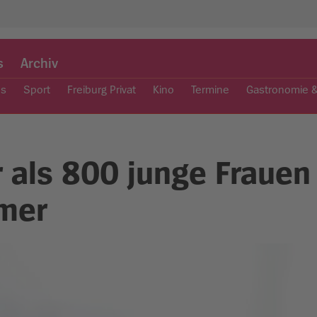
s
Archiv
es
Sport
Freiburg Privat
Kino
Termine
Gastronomie 
r als 800 junge Frauen
mer