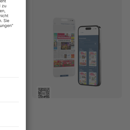
Zeitraum
ind ermittelt
ndes
urde, gab
mal mehrere
u viel.“
 Schon zuvor
n hatte er
 mit ihnen
pril
abe meine
t sich der
ezahlt
u einem Jahr