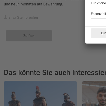
und neun Monaten auf Bewährung.
Enya Steinbrecher
Zurück
Das könnte Sie auch Interessie