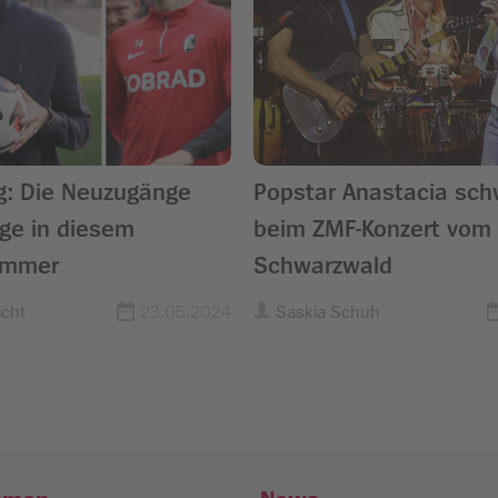
g: Die Neuzugänge
Popstar Anastacia sc
ge in diesem
beim ZMF-Konzert vom
ommer
Schwarzwald
cht
23.05.2024
Saskia Schuh