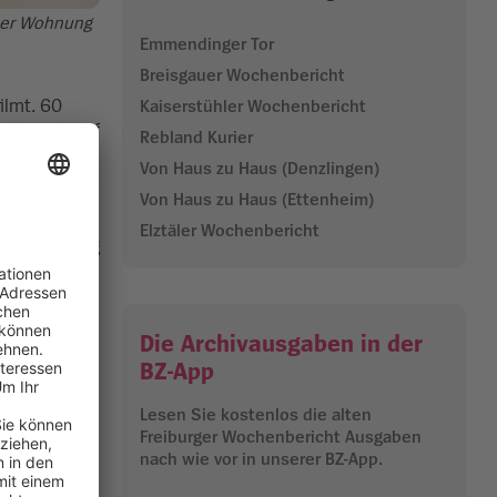
iner Wohnung
Emmendinger Tor
Breisgauer Wochenbericht
ilmt. 60
Kaiserstühler Wochenbericht
aftstrafe auf
Rebland Kurier
Von Haus zu Haus (Denzlingen)
 Badezimmer
Von Haus zu Haus (Ettenheim)
 in den
Elztäler Wochenbericht
ngenen Montag
Die Archivausgaben in der
n Kindern
BZ-App
r „abbauen
 Spannungen
Lesen Sie kostenlos die alten
Freiburger Wochenbericht Ausgaben
nach wie vor in unserer BZ-App.
en und