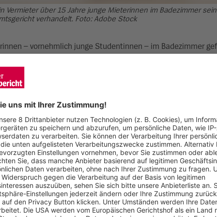
 ein Vermieter über 15 Jahre junge Mieterinnen im Badezimmer se
mtsgericht verhandelt. Foto: Adobe Stock
terinnen – vornehmlich junge Studentinnen – im Badezimmer gef
r Rest ist verjährt. Das Amtsgericht verurteilte ihn zu einer H
Zimmer-Wohnung – hauptsächlich an junge Frauen. Mit einer im
an einer Sexsucht leide, seine Mieterinnen gefilmt. Doch auch
es zu Filmaufnahmen von Kolleginnen. Der Fall wurde am verga
von seiner ersten Ehefrau: Seine Frau sei mit den gemeinsame
e Depressionen entwickelt, die ständigen Spannungen habe e
ien gesucht. Die Angst, entdeckt zu werden, habe zusätzliche
r Entdeckung schließlich habe er auch Erleichterung verspürt.
einem Computer gespeichert und sortiert. Er hatte sie nach Nam