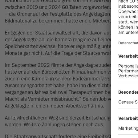
Nationalität der Geschädigten sortiert sowie einen Ordner
zwischen 2019 und 2024 60 Taten vorgeworfen, die Taten der 
– die Ordner auf der Festplatte des Angeklagten enthalte
Bildmaterial zu bekommen, hatte er die Mietverträge auf ein 
Entgegen der Staatsanwaltschaft, die davon ausgeht, dass d
der Angeklagte an, die Kamera reagiere auf einen Sensor un
Speicherkartenwechsel habe er regelmäßig unter einem V
Monate gar nicht. Auf die Frage der Staatsanwaltschaft, wie v
Im September 2022 filmte der Angeklagte zudem Arbeitskoll
hatte er auf den Bürotoiletten Filmaufnahmen von ihnen ange
zudem eine Kamera in seinem Badezimmer versteckt. Obwohl
zusammengearbeitet habe, habe ihn dies nicht von den Taten 
vergangenen Jahres bei zwei Therapeutinnen behandeln. Die
Macht als Vermieter missbraucht.“ Seinen Job verlor er 2024
Angeklagte in einem neuen Arbeitsverhältnis.
Auf zivilrechtlichem Weg sind derzeit Entschädigungszahlun
worden. Weitere Zahlungen stehen noch aus.
Die Staatsanwaltschaft forderte eine Freiheitsstrafe von zwe