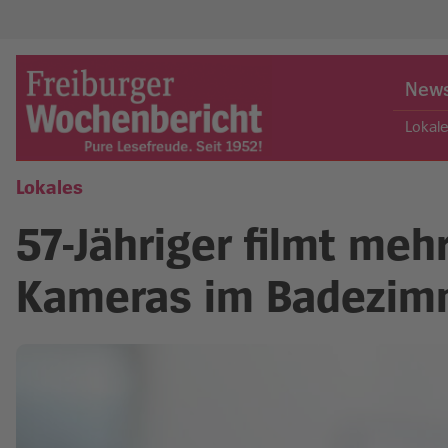
Skip
to
New
content
Lokal
Lokales
Freiburger Wochenbericht
57-Jähriger filmt meh
Kameras im Badezim