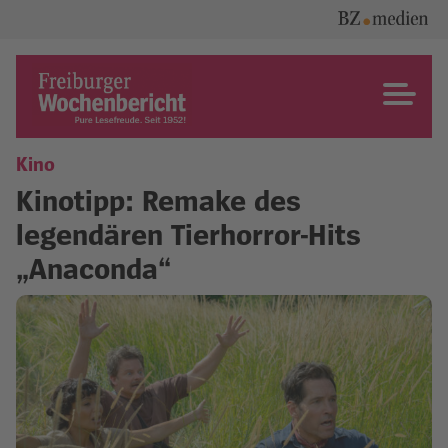
Skip
to
content
Freiburger Wochenbericht
Kino
Kinotipp: Remake des
legendären Tierhorror-Hits
„Anaconda“