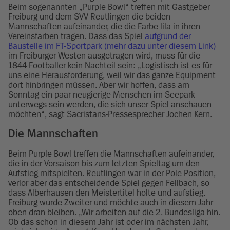
Beim sogenannten „Purple Bowl“ treffen mit Gastgeber
Freiburg und dem SVV Reutlingen die beiden
Mannschaften aufeinander, die die Farbe lila in ihren
Vereinsfarben tragen. Dass das Spiel
aufgrund der
Baustelle im FT-Sportpark (mehr dazu unter diesem Link)
im Freiburger Westen ausgetragen wird, muss für die
1844-Footballer kein Nachteil sein: „Logistisch ist es für
uns eine Herausforderung, weil wir das ganze Equipment
dort hinbringen müssen. Aber wir hoffen, dass am
Sonntag ein paar neugierige Menschen im Seepark
unterwegs sein werden, die sich unser Spiel anschauen
möchten“, sagt Sacristans-Pressesprecher Jochen Kern.
Die Mannschaften
Beim Purple Bowl treffen die Mannschaften aufeinander,
die in der Vorsaison bis zum letzten Spieltag um den
Aufstieg mitspielten. Reutlingen war in der Pole Position,
verlor aber das entscheidende Spiel gegen Fellbach, so
dass Alberhausen den Meistertitel holte und aufstieg.
Freiburg wurde Zweiter und möchte auch in diesem Jahr
oben dran bleiben. „Wir arbeiten auf die 2. Bundesliga hin.
Ob das schon in diesem Jahr ist oder im nächsten Jahr,