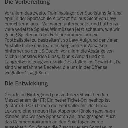
Die Vorbereitung
Vor allem das zweite Trainingslager der Sacristans Anfang
April in der Sportschule Albstadt fiel aus Sicht von Levy
ernüchternd aus: „Wir waren unterbesetzt und hatten zu
viele verletzte Spieler. Wir müssen jetzt schauen, wie wir
genug Spieler auf das Feld bekommen, um ein
Footballspiel zu bestreiten“, so Levy. Aufgrund der vielen
Ausfälle hinke das Team im Vergleich zur Vorsaison
hinterher, so der US-Coach. Vor allem die Abgänge von
Micha Henssler, Rico Blass, Jannik Arnold und die
Langzeitverletzung von Janik Diels fallen ins Gewicht. „Da
sind vier erfahrene Receiver, die uns in der Offense
wegfallen“, sagt Kern.
Die Entwicklung
Gerade im Hintergrund passiert derzeit viel bei den
Messdienern der FT: Ein neuer Ticket-Onlineshop ist
gestartet. Dazu haben die Footballer mit der Firma
Lexware einen neuen Hauptsponsor für sich gewinnen
können und weitere Sponsoren an Land gezogen. Auch
das Rahmenprogramm an den Spieltagen wurde
ausgebaut: So können die Zuschauer am Sonntag im