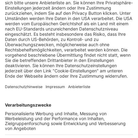
„Hike to Happiness“ und mehr: Drei
Mundologia-Vorträge im Bürgerhaus am
Seepark
Wochenbericht
12.03.2025
Unternehmen
Der Wochenbericht
wurde zum 31. Juli 2026
eingestellt.
Freiburger Wochenbericht