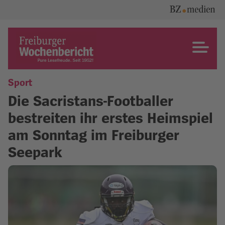
Skip
to
content
Freiburger Wochenbericht
Sport
Die Sacristans-Footballer
bestreiten ihr erstes Heimspiel
am Sonntag im Freiburger
Seepark