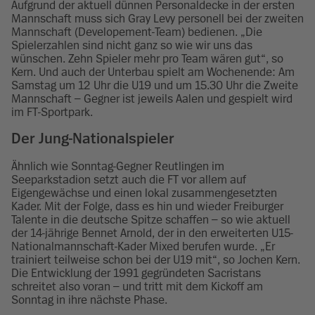
Aufgrund der aktuell dünnen Personaldecke in der ersten
Mannschaft muss sich Gray Levy personell bei der zweiten
Mannschaft (Developement-Team) bedienen. „Die
Spielerzahlen sind nicht ganz so wie wir uns das
wünschen. Zehn Spieler mehr pro Team wären gut“, so
Kern. Und auch der Unterbau spielt am Wochenende: Am
Samstag um 12 Uhr die U19 und um 15.30 Uhr die Zweite
Mannschaft – Gegner ist jeweils Aalen und gespielt wird
im FT-Sportpark.
Der Jung-Nationalspieler
Ähnlich wie Sonntag-Gegner Reutlingen im
Seeparkstadion setzt auch die FT vor allem auf
Eigengewächse und einen lokal zusammengesetzten
Kader. Mit der Folge, dass es hin und wieder Freiburger
Talente in die deutsche Spitze schaffen – so wie aktuell
der 14-jährige Bennet Arnold, der in den erweiterten U15-
Nationalmannschaft-Kader Mixed berufen wurde. „Er
trainiert teilweise schon bei der U19 mit“, so Jochen Kern.
Die Entwicklung der 1991 gegründeten Sacristans
schreitet also voran – und tritt mit dem Kickoff am
Sonntag in ihre nächste Phase.