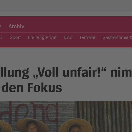
s
Archiv
es
Sport
Freiburg Privat
Kino
Termine
Gastronomie 
llung „Voll unfair!“ ni
 den Fokus