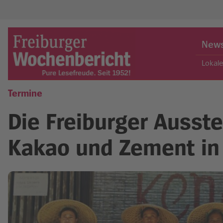
Skip
to
New
content
Lokal
Termine
Freiburger Wochenbericht
Die Freiburger Ausste
Kakao und Zement in