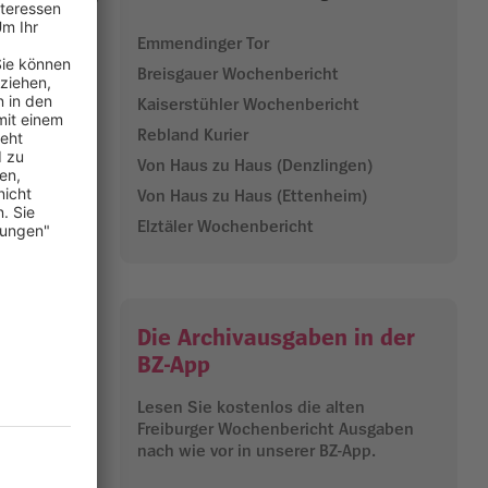
i
Emmendinger Tor
Breisgauer Wochenbericht
ur und
Kaiserstühler Wochenbericht
akao und
Rebland Kurier
Ausbeutung,
Von Haus zu Haus (Denzlingen)
Von Haus zu Haus (Ettenheim)
ega
Elztäler Wochenbericht
 großer
aningrum
Die Archivausgaben in der
13.05.2026
BZ-App
Lesen Sie kostenlos die alten
Freiburger Wochenbericht Ausgaben
nach wie vor in unserer BZ-App.