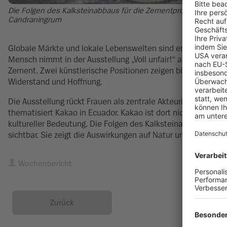
Die Folgen des Kalksteinabbaus für die Zementproduktion auf 
Candraningrum
Globale Märkte und lokale Lebenswelten sind eng miteina
Mensch nimmt in der Ausstellung „Voll unfair!“ ab Mittwoch,
Zement. Zwei künstlerische Positionen zeigen bis Sonntag,
Widerstand und Hoffnung.
Die Ausstellung rückt Frauen als zentrale Akteurinnen in d
thematisiert Kakao in Ecuador. Kakao ist dort nicht nur Genu
kultureller Bedeutung. Die Folgen des Kalksteinabbaus für
sichtbar. Sie zeigt die Auswirkungen auf Natur und Gemeinsc
Wochenbericht
Zurück