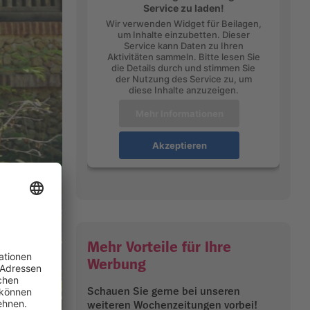
Service zu laden!
Wir verwenden Widget für Beilagen,
um Inhalte einzubetten. Dieser
Service kann Daten zu Ihren
Aktivitäten sammeln. Bitte lesen Sie
die Details durch und stimmen Sie
der Nutzung des Service zu, um
diese Inhalte anzuzeigen.
Mehr Informationen
Akzeptieren
Mehr Vorteile für Ihre
Werbung
Schauen Sie gerne bei unseren
weiteren Wochenzeitungen vorbei!