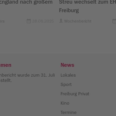
 England nach großem
Streu wechselt zum E
Freiburg
ers
28.06.2025
Wochenbericht
hmen
News
bericht wurde zum 31. Juli
Lokales
tellt.
Sport
Freiburg Privat
Kino
Termine