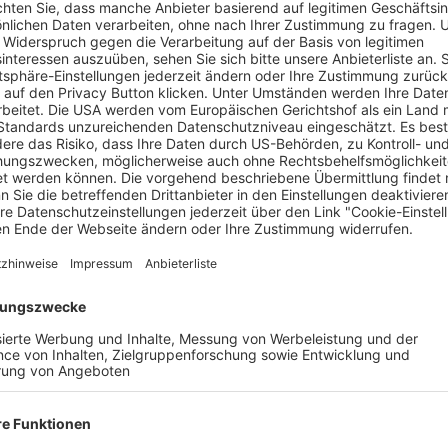
Java in Indonesien macht Dewi Candraningrum sichtbar. Foto: Dew
nder verbunden. Die Ethnologische Sammlung des Museums Nat
 20. Mai, zwei sehr unterschiedliche Produkte in den Fokus: K
 3. Januar 2027, dass beide viel gemeinsam haben. Es geht um 
en Fokus und macht Mut für Veränderungen. Marcello Martinez V
ssmittel und Exportschlager, sondern auch spirituelles Gut von
 die Zementproduktion auf Java in Indonesien macht Dewi Candr
haften.