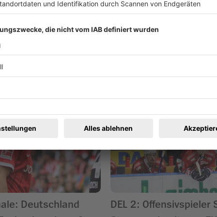
ren
nale: Deutschland
DEL 2: Offensivspieler