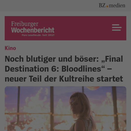
Skip
to
content
Freiburger Wochenbericht
Kino
Noch blutiger und böser: „Final
Destination 6: Bloodlines“ –
neuer Teil der Kultreihe startet