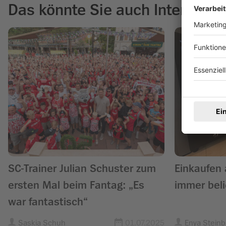
Das könnte Sie auch Interessie
SC-Trainer Julian Schuster zum
Einkaufen
ersten Mal beim Fantag: „Es
immer beli
war fantastisch“
Saskia Schuh
01.07.2025
Enya Steinb