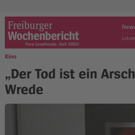
Skip
to
New
content
Lokal
Kino
Freiburger Wochenbericht
„Der Tod ist ein Arsc
Wrede