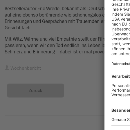
Bestsellerautor Eric Wrede, bekannt als Deutschlands wohl u
auf eine ebenso berührende wie schonungslos ehrliche Rei
Erinnerungen und Gesprächen mit Trauernden entsteht ein Fil
Gesicht lacht.
Mit Witz, Wärme und viel Empathie stellt der Film die Frag
passieren, wenn wir den Tod endlich ins Leben lassen? Eric
Schmerz und Erinnerung – dabei ist er mal provokant, mal ti
Wochenbericht
Zurück