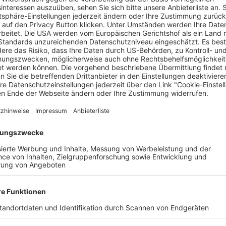
nkonventionellster Bestatter, nimmt uns in „Der Tod ist ein Ars
se an den Rand des Lebens. Zwischen Krematorien, Wohnzimmer
m, der dem Tod nicht ehrfürchtig die Hand reicht, sondern ihm 
e: Warum verdrängen wir das Unvermeidliche so konsequent – u
 Wrede öffnet in der Doku die Türen zu einem neuen Umgang mit
efgründig, aber immer menschlich. (fwb)