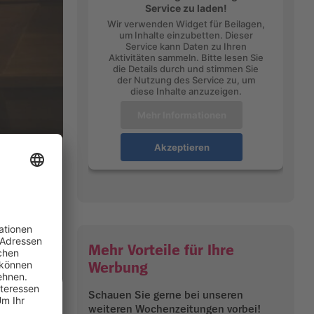
Service zu laden!
Wir verwenden Widget für Beilagen,
um Inhalte einzubetten. Dieser
Service kann Daten zu Ihren
Aktivitäten sammeln. Bitte lesen Sie
die Details durch und stimmen Sie
der Nutzung des Service zu, um
diese Inhalte anzuzeigen.
Mehr Informationen
Akzeptieren
Mehr Vorteile für Ihre
Werbung
Schauen Sie gerne bei unseren
weiteren Wochenzeitungen vorbei!