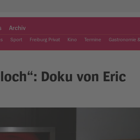
s
Archiv
es
Sport
Freiburg Privat
Kino
Termine
Gastronomie 
hloch“: Doku von Eric