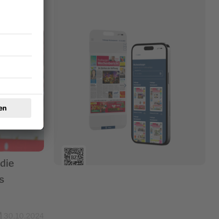
die
s
30.10.2024