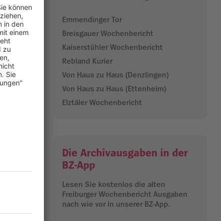
chloch“ mit
Emmendinger Tor
n voller
Breisgauer Wochenbericht
frech ins
Kaiserstühler Wochenbericht
Rebland Kurier
nd was würde
Von Haus zu Haus (Denzlingen)
 Abschied,
Von Haus zu Haus (Ettenheim)
Elztäler Wochenbericht
15.10.2025
Die Archivausgaben in der
BZ-App
Lesen Sie kostenlos die alten
Freiburger Wochenbericht Ausgaben
nach wie vor in unserer BZ-App.