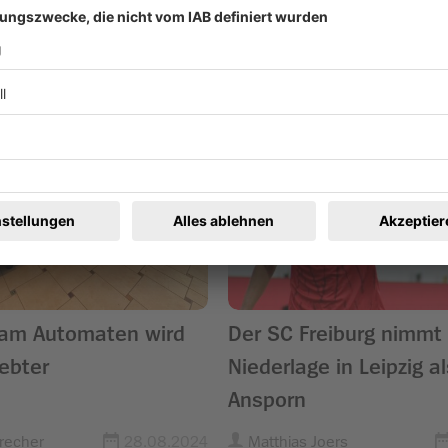
ren
 am Automaten wird
Der SC Freiburg nimmt 
ebter
Niederlage in Leipzig al
Ansporn
recher
28.08.2024
Matthias Joers