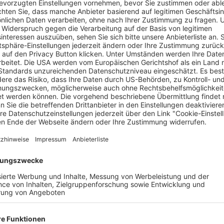
rleben eine emotionale gemeinsame Reise. Foto: Universal Studi
schafft Raum für neue Hobbys und glückliche Tage. Aber für den
et düster. Lars fällt in eine tiefe Depression. Um den Funken 
 Filip und dessen bester Freund Fredrik einen Roadtrip von S
mente die schönsten Souvenirs sind.
r Dokumentation begibt sich das Regie-Duo Filip Hammar und Fr
genheit und zeichnet den Schmerz des Loslassens auf berühre
ise, als schwedischer Vorschlag für die Kategorie „Bester int
.