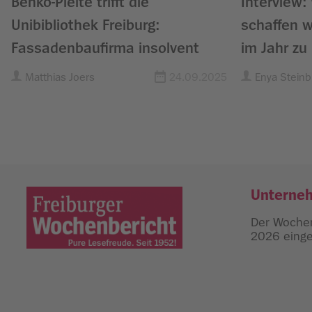
Benko-Pleite trifft die
Interview:
Unibibliothek Freiburg:
schaffen 
Fassadenbaufirma insolvent
im Jahr zu
Matthias Joers
24.09.2025
Enya Steinb
Unterne
Der Wochen
2026 einges
Freiburger Wochenbericht