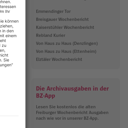
os
Emmendinger Tor
 80-jährigen
Breisgauer Wochenbericht
der
Kaiserstühler Wochenbericht
chweden nach
Rebland Kurier
Von Haus zu Haus (Denzlingen)
Von Haus zu Haus (Ettenheim)
edrik
Elztäler Wochenbericht
nde und
ernationaler
Die Archivausgaben in der
BZ-App
22.04.2025
Lesen Sie kostenlos die alten
Freiburger Wochenbericht Ausgaben
nach wie vor in unserer BZ-App.