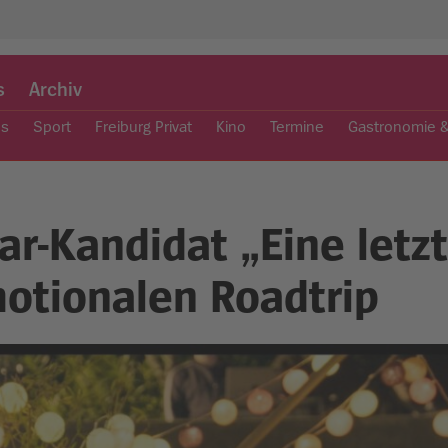
s
Archiv
es
Sport
Freiburg Privat
Kino
Termine
Gastronomie 
r-Kandidat „Eine letz
motionalen Roadtrip