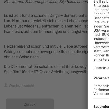
Hier werden Erinnerungen wach: Filip Hammar und sein Vater e
Es ist Zeit für die schönen Dinge – der verdiente Ruhestand 
Lars Hammar entwickelt sich dieser Lebensabschnitt unerwart
Lebenslust wieder zu entfachen, planen sein liebender Sohn
Frankreich, auf dem Erinnerungen und längst vergessene Mo
Herzzerreißend schön und mit viel Liebe aufbereitet: Mit de
Wikingsson auf eine bewegende Reise in die eigene Vergan
ehrliche Weise nach.
Die Dokumentation schaffte es mit ihrer bewegenden Erzählwe
Spielfilm“ für die 97. Oscar-Verleihung ausgewählt zu werden
Wochenbericht
Zurück