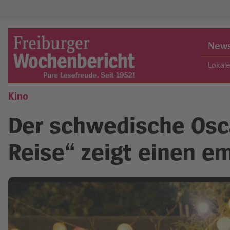
Skip
to
New
content
Lokal
Kino
Freiburger Wochenbericht
Der schwedische Osca
Reise“ zeigt einen e