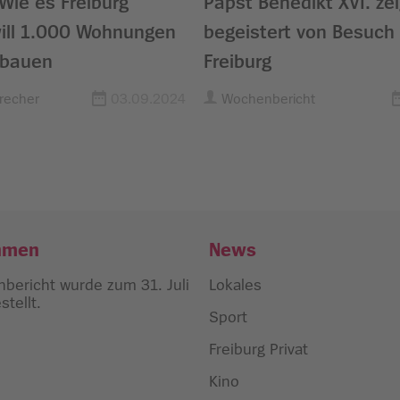
 Wie es Freiburg
Papst Benedikt XVI. zei
will 1.000 Wohnungen
begeistert von Besuch 
 bauen
Freiburg
recher
03.09.2024
Wochenbericht
hmen
News
bericht wurde zum 31. Juli
Lokales
tellt.
Sport
Freiburg Privat
Kino