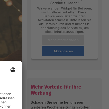
Service zu laden!
Wir verwenden Widget für Beilagen,
um Inhalte einzubetten. Dieser
Service kann Daten zu Ihren
Aktivitäten sammeln. Bitte lesen Sie
die Details durch und stimmen Sie
der Nutzung des Service zu, um
diese Inhalte anzuzeigen.
Mehr Informationen
Akzeptieren
Mehr Vorteile für Ihre
Werbung
Schauen Sie gerne bei unseren
weiteren Wochenzeitungen vorbei!