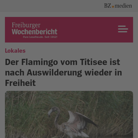
Skip
to
content
Freiburger Wochenbericht
Lokales
Der Flamingo vom Titisee ist
nach Auswilderung wieder in
Freiheit