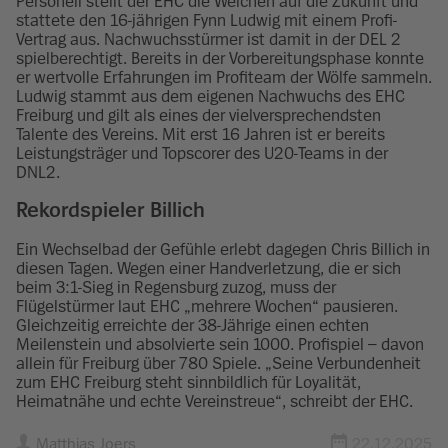
Personell stellt der EHC die Weichen auf die Zukunft und
stattete den 16-jährigen Fynn Ludwig mit einem Profi-
Vertrag aus. Nachwuchsstürmer ist damit in der DEL 2
spielberechtigt. Bereits in der Vorbereitungsphase konnte
er wertvolle Erfahrungen im Profiteam der Wölfe sammeln.
Ludwig stammt aus dem eigenen Nachwuchs des EHC
Freiburg und gilt als eines der vielversprechendsten
Talente des Vereins. Mit erst 16 Jahren ist er bereits
Leistungsträger und Topscorer des U20-Teams in der
DNL2.
Rekordspieler Billich
Ein Wechselbad der Gefühle erlebt dagegen Chris Billich in
diesen Tagen. Wegen einer Handverletzung, die er sich
beim 3:1-Sieg in Regensburg zuzog, muss der
Flügelstürmer laut EHC „mehrere Wochen“ pausieren.
Gleichzeitig erreichte der 38-Jährige einen echten
Meilenstein und absolvierte sein 1000. Profispiel – davon
allein für Freiburg über 780 Spiele. „Seine Verbundenheit
zum EHC Freiburg steht sinnbildlich für Loyalität,
Heimatnähe und echte Vereinstreue“, schreibt der EHC.
Matthias Joers
22.12.2025