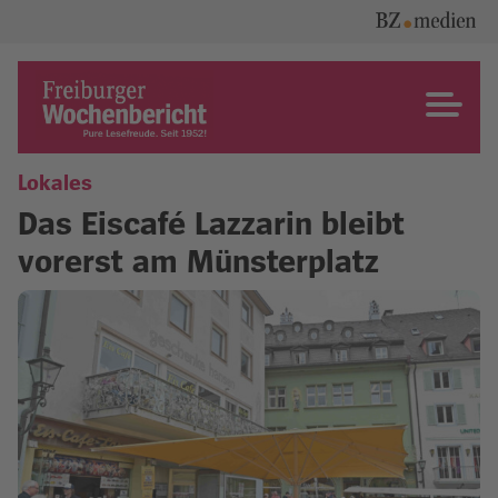
Skip
to
content
Freiburger Wochenbericht
Lokales
Das Eiscafé Lazzarin bleibt
vorerst am Münsterplatz