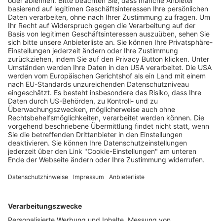
Wegen Hassrede und Elon Musk: So läuft
die Debatte über einen X-Ausstieg in
Freiburg
Matthias Joers
07.01.2025
Unternehmen
Der Wochenbericht