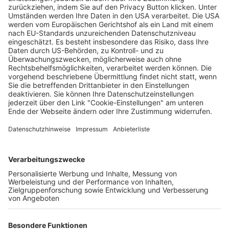
Neues Stadtquartier im Westen Freiburgs:
Bettacker-Carré soll bis 2028 fertig sein
Enya Steinbrecher
31.07.2025
Unternehmen
Der Wochenbericht
wurde zum 31. Juli 2026
eingestellt.
Freiburger Wochenbericht