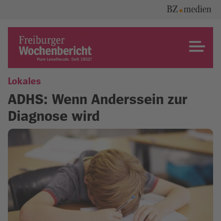
Skip
to
content
Freiburger Wochenbericht
Lokales
ADHS: Wenn Anderssein zur
Diagnose wird