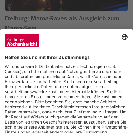
Freiburg: Mama-Raves als Ausgleich zum
Mama-Sein
Enya Steinbrecher
12.06.2024