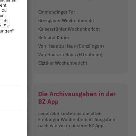
09.10.2025
Emmendinger Tor
Breisgauer Wochenbericht
Kaiserstühler Wochenbericht
Rebland Kurier
Von Haus zu Haus (Denzlingen)
Von Haus zu Haus (Ettenheim)
Elztäler Wochenbericht
Die Archivausgaben in der
BZ-App
Lesen Sie kostenlos die alten
Freiburger Wochenbericht Ausgaben
nach wie vor in unserer BZ-App.