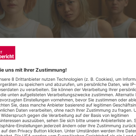
hre drei Freunde auf der Fahrt in die Alpen in einen tödlichen U
ehörde wieder, die über ihr weiteres Schicksal entscheiden soll
 geglaubt hat? Musikalisch begleitet wird der Film von Roy B