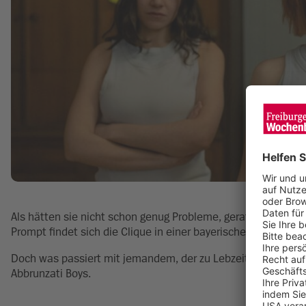
Als hätten sie nicht schon genug Probleme, geraten Resi und i
Prompt findet sich die Clique in einer bayerischen Jenseits-B
Doch was passiert mit jemandem, der zu Lebzeiten an NICHTS
Abbrunzati Boys.