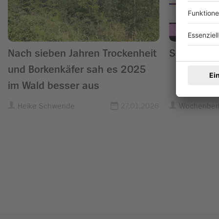
Nach sieben Jahren Trockenheit
Sieben Tag
und Borkenkäfer sah es 2025
im Wald besser aus
Heike Schwende
27.01.2026
Wochenberi