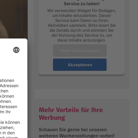
Service zu laden!
Wir verwenden Widget für Beilagen,
um Inhalte einzubetten. Dieser
Service kann Daten zu Ihren
Aktivitäten sammeln. Bitte lesen Sie
die Details durch und stimmen Sie
der Nutzung des Service zu, um
diese Inhalte anzuzeigen.
Mehr Informationen
Akzeptieren
nfall.
.
Mehr Vorteile für Ihre
ianco & Die
Werbung
Schauen Sie gerne bei unseren
weiteren Wochenzeitungen vorbei!