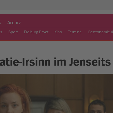
s
Archiv
es
Sport
Freiburg Privat
Kino
Termine
Gastronomie 
atie-Irsinn im Jenseits