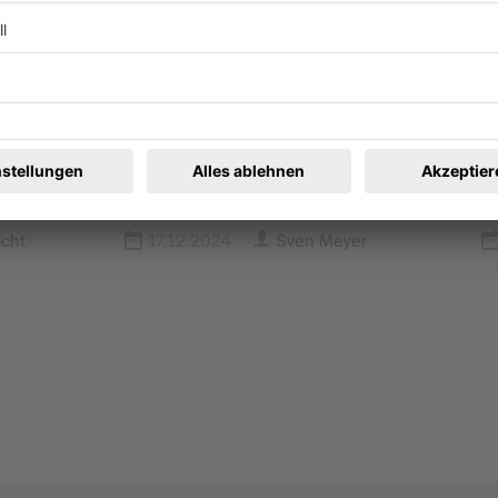
e, Sieben Termine
Künstler und Wohnung 
Gesamtkunstwerk
cht
17.12.2024
Sven Meyer