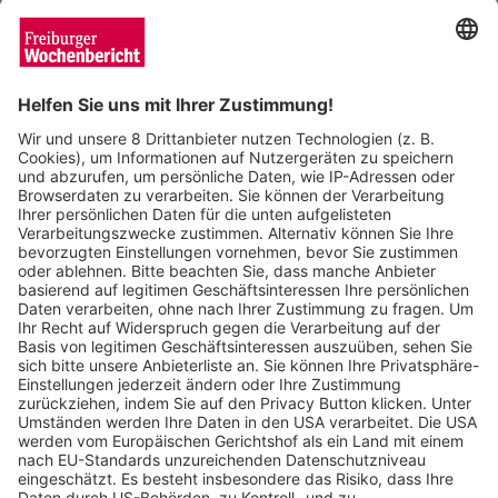
Wochenbericht
27.06.2024
60 Jahre: Großes Jubiläumsfest im Braun
Möbel-Center Freiburg