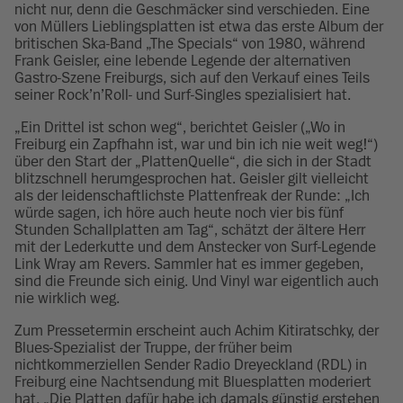
nicht nur, denn die Geschmäcker sind verschieden. Eine
von Müllers Lieblingsplatten ist etwa das erste Album der
britischen Ska-Band „The Specials“ von 1980, während
Frank Geisler, eine lebende Legende der alternativen
Gastro-Szene Freiburgs, sich auf den Verkauf eines Teils
seiner Rock’n’Roll- und Surf-Singles spezialisiert hat.
„Ein Drittel ist schon weg“, berichtet Geisler („Wo in
Freiburg ein Zapfhahn ist, war und bin ich nie weit weg!“)
über den Start der „PlattenQuelle“, die sich in der Stadt
blitzschnell herumgesprochen hat. Geisler gilt vielleicht
als der leidenschaftlichste Plattenfreak der Runde: „Ich
würde sagen, ich höre auch heute noch vier bis fünf
Stunden Schallplatten am Tag“, schätzt der ältere Herr
mit der Lederkutte und dem Anstecker von Surf-Legende
Link Wray am Revers. Sammler hat es immer gegeben,
sind die Freunde sich einig. Und Vinyl war eigentlich auch
nie wirklich weg.
Zum Pressetermin erscheint auch Achim Kitiratschky, der
Blues-Spezialist der Truppe, der früher beim
nichtkommerziellen Sender Radio Dreyeckland (RDL) in
Freiburg eine Nachtsendung mit Bluesplatten moderiert
hat. „Die Platten dafür habe ich damals günstig erstehen