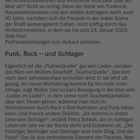
sechs Mitstreiterinnen und Mitstreiter sind zwar über 60.
Aber alt? Nicht so richtig. Denn der Geist von Punkrock,
Hausbesetzerszene und den wilden Achtzigern weht auch
40 Jahre, nachdem sich die Freunde in der linken Szene
der Stadt kennengelernt haben, noch kräftig durch das
Hinterzimmerbüro, in dem sie bis zum 24. Januar 2026
Teile ihrer
Plattensammlungen zum Verkauf anbieten.
Punk, Rock – und Schlager
Eigentlich ist die „PlattenQuelle“ gar kein Laden, sondern
das Büro von Müllers Geschäft „TaucherQuelle“, das kurz
nach dem Jahreswechsel schließen wird. Er sei jetzt alt
genug, ein neuer Mietvertrag komme für ihn nicht mehr
infrage, sagt Müller. Und so kam Bewegung in die Idee vom
„Laden im Laden“, in dem vorne noch Taucherklamotten
über den Tresen gehen, während man sich im
Hinterzimmer durch Rock´n´Roll-Raritäten und Punk hören
kann. Und manch andere Stilistik: „Ich komme in erster
Linie vom Schlager“, erzählt Petra Schloß, die im richtigen
Leben ein Jahr vor der Rente steht und Erzieherin ist. „Die
Fünfziger, Sechziger und Siebziger sind mein Ding. Und der
Punk!“ Der ist das verbindende Element der Freunde. Aber