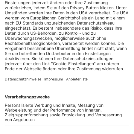
Zwei neue Bürgermeister für Freiburg:
Carolin Jenkner und Roland Meder gewählt
Matthias Joers
04.02.2026
Unternehmen
Der Wochenbericht
wurde zum 31. Juli 2026
eingestellt.
Freiburger Wochenbericht