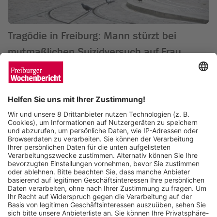
Tragödie in Freiburg: Mann stürzt bei
mutmaßlichen Suizidversuch auf Frau
Matthias Joers
29.01.2026