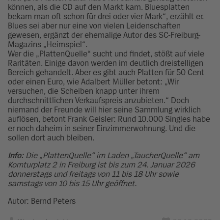
können, als die CD auf den Markt kam. Bluesplatten
bekam man oft schon für drei oder vier Mark“, erzählt er.
Blues sei aber nur eine von vielen Leidenschaften
gewesen, ergänzt der ehemalige Autor des SC-Freiburg-
Magazins „Heimspiel“.
Wer die „PlattenQuelle“ sucht und findet, stößt auf viele
Raritäten. Einige davon werden im deutlich dreistelligen
Bereich gehandelt. Aber es gibt auch Platten für 50 Cent
oder einen Euro, wie Adalbert Müller betont: „Wir
versuchen, die Scheiben knapp unter ihrem
durchschnittlichen Verkaufspreis anzubieten.“ Doch
niemand der Freunde will hier seine Sammlung wirklich
auflösen, betont Frank Geisler: Rund 10.000 Singles habe
er noch daheim in seiner Einzimmerwohnung. Und die
sollen dort auch bleiben.
Info:
Die „PlattenQuelle“ im Laden „TaucherQuelle“ am
Komturplatz 2 in Freiburg ist bis zum 24. Januar 2026
donnerstags und freitags von 11 bis 18 Uhr sowie
samstags von 10 bis 15 Uhr geöffnet.
Autor: Bernd Peters