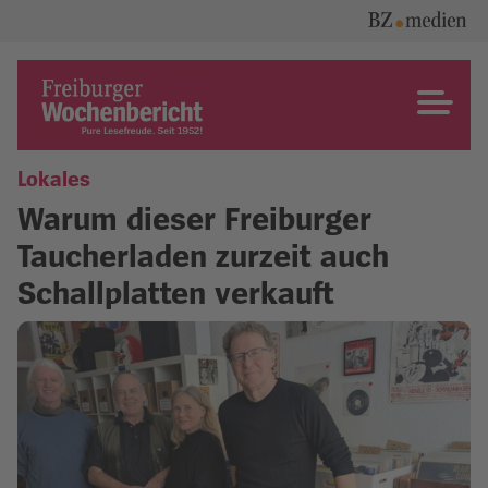
Skip
to
content
Freiburger Wochenbericht
Lokales
Warum dieser Freiburger
Taucherladen zurzeit auch
Schallplatten verkauft