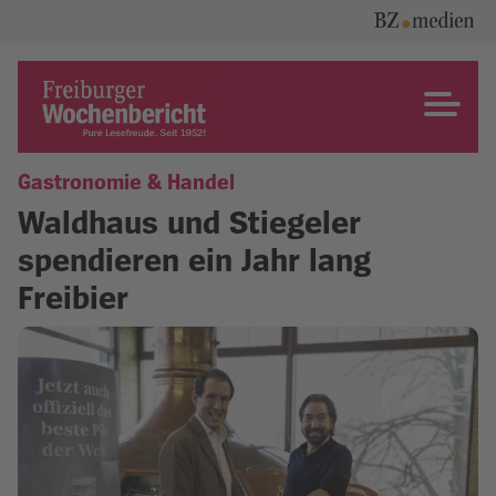
Skip
to
content
Freiburger Wochenbericht
Gastronomie & Handel
Waldhaus und Stiegeler
spendieren ein Jahr lang
Freibier