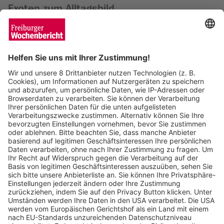
Exoten zum Alltagsbild
Enya Steinbrecher
06.05.2026
Neue Veranstaltungsreihe: Erfolgreicher