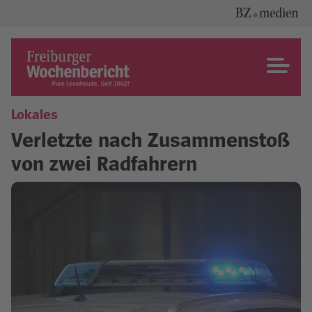
Skip
to
content
Freiburger Wochenbericht
Lokales
Verletzte nach Zusammenstoß
von zwei Radfahrern