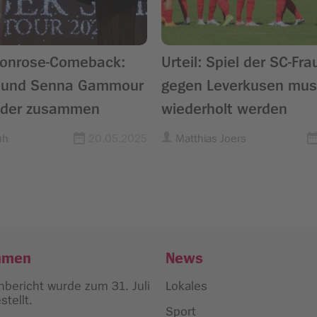
Monrose-Comeback:
Urteil: Spiel der SC-Fr
il und Senna Gammour
gegen Leverkusen mus
eder zusammen
wiederholt werden
uh
20.05.2025
Matthias Joers
hmen
News
bericht wurde zum 31. Juli
Lokales
tellt.
Sport