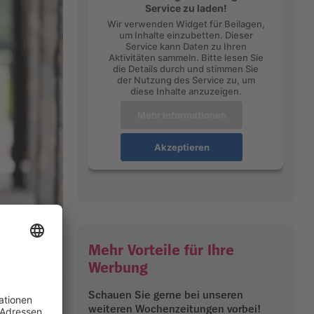
Service zu laden!
Wir verwenden Widget für Beilagen,
um Inhalte einzubetten. Dieser
Service kann Daten zu Ihren
Aktivitäten sammeln. Bitte lesen Sie
die Details durch und stimmen Sie
der Nutzung des Service zu, um
diese Inhalte anzuzeigen.
Mehr Informationen
Akzeptieren
Mehr Vorteile für Ihre
Werbung
Schauen Sie gerne bei unseren
weiteren Wochenzeitungen vorbei!