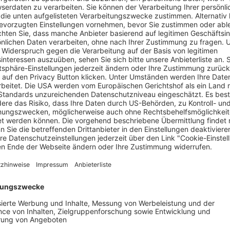
it dem Orden des British Empire auszeichnen würde, damit hät
. In den frühen 1980er-Jahren wächst John (Scott Ellis Watson)
t er unter heftigen nervösen Tics zu leiden. Aufgrund dieser ers
rd sein Leben zu einem endlosen Spießrutenlauf.
utter (Shirley Henderson). Die Nebenwirkungen der starken Med
, als die zufällige Begegnung mit seinem Schulfreund Murray (
endlich eine Wendung bringt. Dottie ist Krankenschwester und 
indet sogar einen Job für ihn als Assistent des Gemeindezentrum-
llungsgespräch, bei dem Tommy wie kein anderer auf Johns Tics
bestimmtes Leben zu führen und erkennt, wie wertvoll seine Er
des echten John Davidson, erzählt der Film mit einfühlsamem 
g, trotz Ausgrenzung und mangelndem Verständnis seinen Weg f
e-Aufklärung wird.