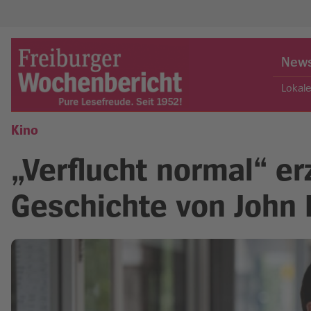
Skip
to
New
content
Lokal
Kino
Freiburger Wochenbericht
„Verflucht normal“ er
Geschichte von John