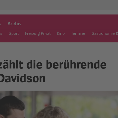
s
Archiv
es
Sport
Freiburg Privat
Kino
Termine
Gastronomie 
zählt die berührende
 Davidson