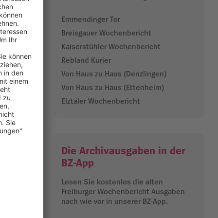
Emmendinger Tor
te wohl
Breisgauer Wochenbericht
 in einer
Kaiserstühler Wochenbericht
t Jahre
Rebland Kurier
Von Haus zu Haus (Denzlingen)
ikamente,
Von Haus zu Haus (Ettenheim)
Francesco
akzeptiert
Elztäler Wochenbericht
 reagiert,
Die Archivausgaben in der
fahrungen
BZ-App
Humor und
indet und
Lesen Sie kostenlos die alten
Freiburger Wochenbericht Ausgaben
nach wie vor in unserer BZ-App.
27.05.2026