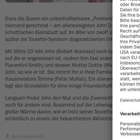
Dass die Queen ein unkontrollierbares „Problemkind“ mal m
niemand gerechnet – am allerwenigsten John Davidson selbst
schottischen Kleinstadt auf. Im Alter von zwölf Jahren beginn
später als Tourette-Syndrom diagnostizierten Erkrankung wi
Mit Mitte 20 lebt John (Robert Aramayo) noch bei seiner M
auf die er angewiesen ist, rauben ihm fast jeden Lebensmut
Piacentini-Smith) und dessen Mutter Dottie (Maxine Peake) 
John, so wie er ist. Sie nimmt ihn in ihrer Familie auf und f
Hausmeisters Tommy (Peter Mullan). Ein aberwitziges Vorste
legt den Grundstein für eine innige Freundschaft.
Langsam findet John den Mut und die Zuversicht, ein selbst
auch für andere sind. Basierend auf der Lebensgeschichte 
großer Wärme davon, wie er trotz seiner Tourette-Erkrankun
schließlich zu einem der bekanntesten Aktivisten für Tourett
Wochenbericht