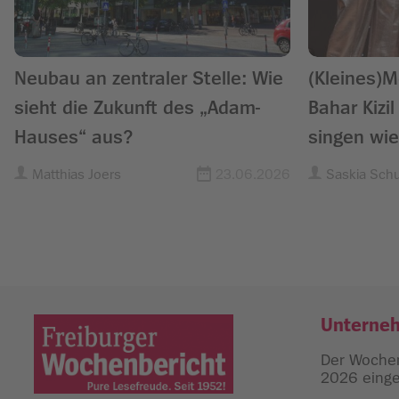
Neubau an zentraler Stelle: Wie
(Kleines)
sieht die Zukunft des „Adam-
Bahar Kiz
Hauses“ aus?
singen wi
Matthias Joers
23.06.2026
Saskia Sch
Unterne
Der Wochen
2026 einges