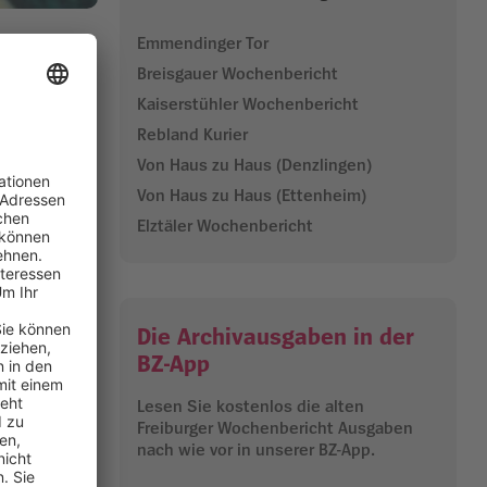
Emmendinger Tor
Breisgauer Wochenbericht
ritt, steht
Kaiserstühler Wochenbericht
eibuch. Und
Rebland Kurier
Von Haus zu Haus (Denzlingen)
rktmacht mir
Von Haus zu Haus (Ettenheim)
keit im
s
Elztäler Wochenbericht
 Leben
leben in
Die Archivausgaben in der
tet.
ege aus der
BZ-App
Lesen Sie kostenlos die alten
tig sind: Das
Freiburger Wochenbericht Ausgaben
t, das Klima
nach wie vor in unserer BZ-App.
rat müsse