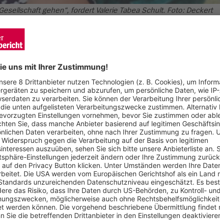
esellschaft gehen“, fordert Valerie Tabea Schult. Foto: Deckert
burg an. Dass Amtsinhaber Martin Horn (parteilos) wieder ant
Deckung: Valerie Tabea Schult (34) ist Politologin ohne Part
aldhauptstadt um.
iburg umziehen und habe viele Vermieter getroffen, die ihre Ma
es ähnlich. „Als Politologin beobachte ich eine große Ratlosig
as muss sich ändern!“ Sie habe daher „einen kreativen Diskur
hnungsmarkt zu lösen. Dafür habe ich eine Arbeitsgruppe ins
Wohnpolitik radikale Vorschläge für ein friedlicheres Zusammen
Internetseite (
www.oberbuergermeisterin-freiburg.de
) eingerich
rozent-Quote für Sozialwohnungen nennt Schult als mögliche W
Auch, um andere Felder zu verändern, die der Bewerberin wich
sbar eine großartige Entwicklung gemacht, wenn es darum geh
d auch das soziale Klima schützen!“ Jeder Antrag im Gemeinde