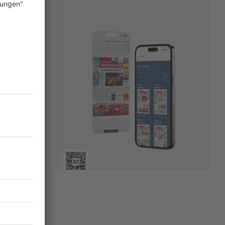
 dabei eine
sam
 dieser
re. Ihre
r Horn und
mit einer
en
nn es den
09.07.2025