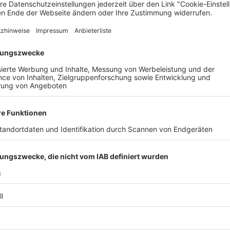
n seelisch und körperlich besser geht. Vor allem Mütter sollten
s stillender Mütter direkt in das Rathaus setzen und sie gemein
ll wären, gäbe es viel mehr Entspannung und Frieden für alle in
, dass sie derzeit Gespräche mit den Fraktionen im Rathaus füh
sumorientierten, sinnsuchenden Menschen, die auch Amtsinhabe
 verstehe ihren Wahlkampf als „Communitybuildung“ und trete 
t auch ein Verein oder eine Partei werden könne. Die Leute soll
Adrenalinstoß durch diese Gesellschaft gehen“, sagt Schult. We
ar „egal ob ich gewinne oder nicht“.