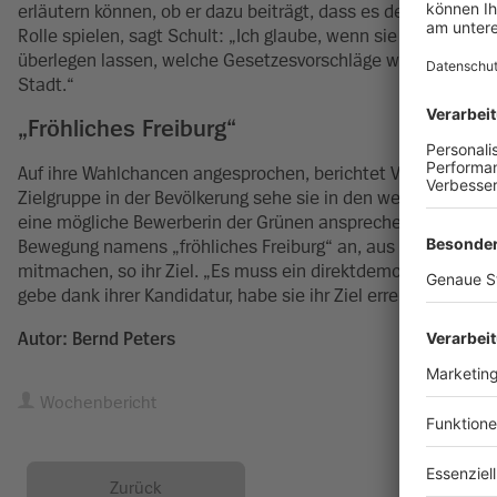
erläutern können, ob er dazu beiträgt, dass es den Freiburger
Rolle spielen, sagt Schult: „Ich glaube, wenn sie einen Krei
überlegen lassen, welche Gesetzesvorschläge wirklich sinnvo
Stadt.“
„Fröhliches Freiburg“
Auf ihre Wahlchancen angesprochen, berichtet Valerie Schult
Zielgruppe in der Bevölkerung sehe sie in den weniger kon
eine mögliche Bewerberin der Grünen ansprechen wolle. Sie
Bewegung namens „fröhliches Freiburg“ an, aus der vielleich
mitmachen, so ihr Ziel. „Es muss ein direktdemokratischer 
gebe dank ihrer Kandidatur, habe sie ihr Ziel erreicht, und zw
Autor: Bernd Peters
Wochenbericht
Zurück