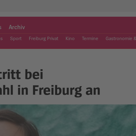
s
Archiv
es
Sport
Freiburg Privat
Kino
Termine
Gastronomie 
ritt bei
l in Freiburg an