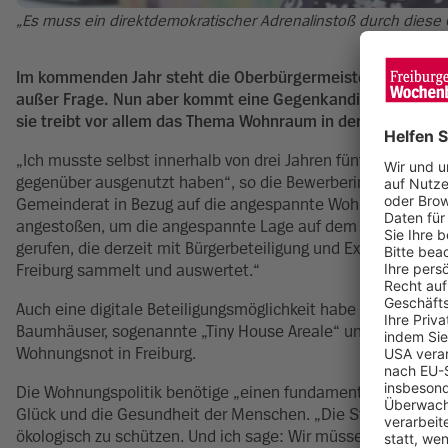
„Es muss ein direktdemokratischer Adrenalinstoß durch diese G
Im kommenden Jahr steht die Oberbürgermeisterwahl in Frei
außer Frage. Nun aber kommt eine Gegenkandidatin aus der 
sie treibt vor allem das Thema Wohnraum in der Schwarzw
„Ich musste selbst innerhalb von drei Jahren fünf Mal in Fre
gegenüber ausgenutzt haben“, so die Bewerberin. Vielen gehe 
Gemeinderat in Bezug auf die angespannte Wohnraumlage. D
angestoßen, um die angespannte Lage auf dem Freiburger Wo
gerufen, die derzeit mit Bürgerbeteiligung und Experten der 
Freiburg sammelt und auswertet.“
Auch eine digitale Beteiligungsmöglichkeit habe sie auf ihrer 
Baumhäuser, sogenannte „Tiny House Areale“ und eine 80-P
Wohnungsnot in Freiburg.
Die Wohnungspolitik benötige „einen fundamentalen Reset“. 
Glück und die Gesundheit der Menschen. „Die Stadt hat mes
ökologisch zu schützen. Und ich sage: Wir müssen ergänzen