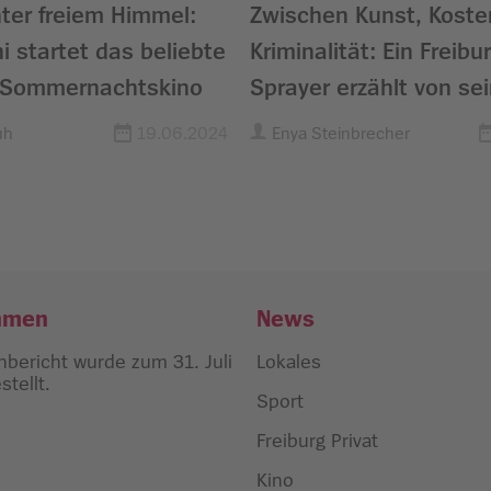
nter freiem Himmel:
Zwischen Kunst, Koste
i startet das beliebte
Kriminalität: Ein Freibu
r Sommernachtskino
Sprayer erzählt von se
Vergangenheit
uh
19.06.2024
Enya Steinbrecher
hmen
News
bericht wurde zum 31. Juli
Lokales
tellt.
Sport
Freiburg Privat
Kino