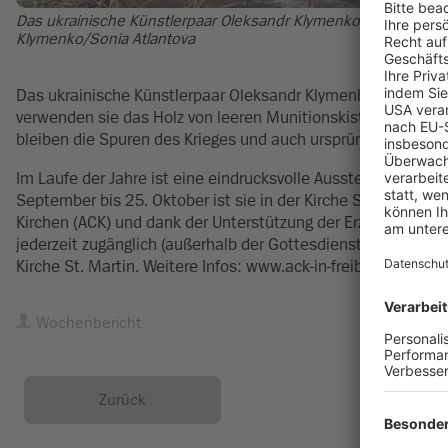
Das ukrainische Künstlerpaar Oleksandr Klymenko und Sonia A
Klymenko/Sonia Atlantova
Das ukrainische Künstlerpaar Oleksandr Klymenko und Sonia
verwenden sie das Holz von leeren Munitionskisten aus dem U
bleiben die Spuren des Krieges und auch ursprüngliche Merk
Im Laufe der Jahre ist eine eindrucksvolle Ausstellung entsta
September bis 25. Oktober ist sie in der Kirche St. Martin (
Kirchen (ACK) und dank der Unterstützung der Erzbischof-Herma
jederzeit zugänglich (außerhalb der Gottesdienstzeiten). V
Kirche St. Martin. Weitere Infos: www.ack-in-freiburg.de.
Wochenbericht
Zurück