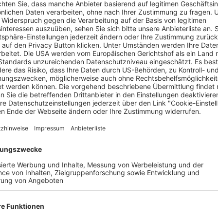
tlantova verwandelt Todbringendes in Symbole des Lebens. Foto:
 Atlantova verwandelt Todbringendes in Symbole des Lebens: s
krainekrieg und bemalen sie im Stil traditioneller Ikonenkuns
male wie Scharniere, Aufkleber und Nägel erhalten.
nden, die bereits durch viele Länder und Städte gereist ist. Vo
Rathausplatz) zu sehen – auf Einladung der Arbeitsgemeinschaft 
nn-Stiftung Freiburg. Der Eintritt ist frei. Die Ausstellung ist
ernissage mit dem Künstlerpaar am 26. September, 20 Uhr im Kr