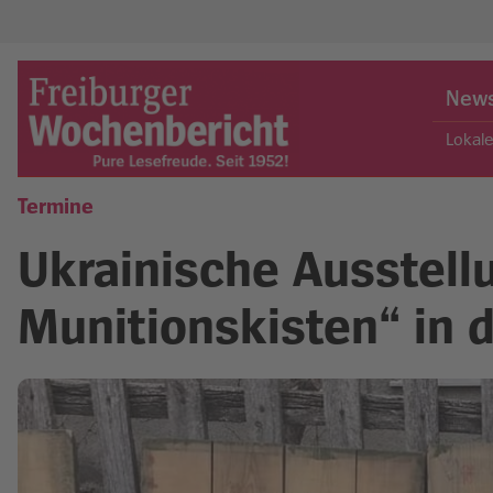
Skip
to
New
content
Lokal
Termine
Freiburger Wochenbericht
Ukrainische Ausstell
Munitionskisten“ in d