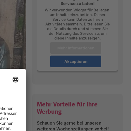
Service zu laden!
Wir verwenden Widget für Beilagen,
um Inhalte einzubetten. Dieser
Service kann Daten zu Ihren
Aktivitäten sammeln. Bitte lesen Sie
die Details durch und stimmen Sie
der Nutzung des Service zu, um
diese Inhalte anzuzeigen.
Mehr Informationen
Akzeptieren
Mehr Vorteile für Ihre
Werbung
Schauen Sie gerne bei unseren
weiteren Wochenzeitungen vorbei!