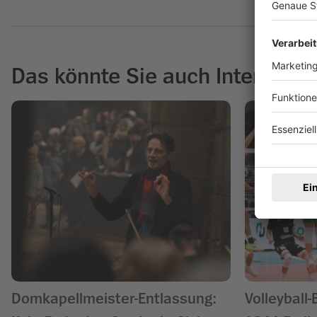
Das könnte Sie auch Interessie
Domkapellmeister-Entlassung:
Volleyball-