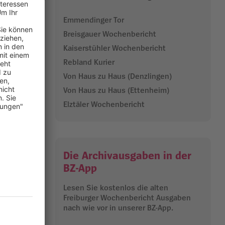
 Oleksandr
Emmendinger Tor
Breisgauer Wochenbericht
eit 2014
Kaiserstühler Wochenbericht
t. Dabei
Rebland Kurier
Von Haus zu Haus (Denzlingen)
m 27.
Von Haus zu Haus (Ettenheim)
Christlicher
Elztäler Wochenbericht
 tagsüber
euzgang der
Die Archivausgaben in der
24.09.2025
BZ-App
Lesen Sie kostenlos die alten
Freiburger Wochenbericht Ausgaben
nach wie vor in unserer BZ-App.