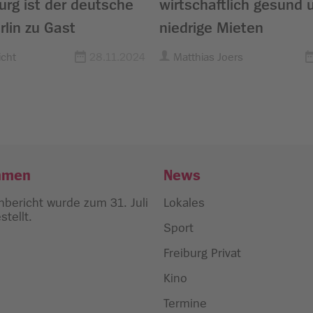
urg ist der deutsche
wirtschaftlich gesund 
rlin zu Gast
niedrige Mieten
cht
28.11.2024
Matthias Joers
hmen
News
bericht wurde zum 31. Juli
Lokales
tellt.
Sport
Freiburg Privat
Kino
Termine