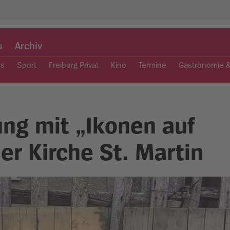
s
Archiv
es
Sport
Freiburg Privat
Kino
Termine
Gastronomie 
ung mit „Ikonen auf
er Kirche St. Martin