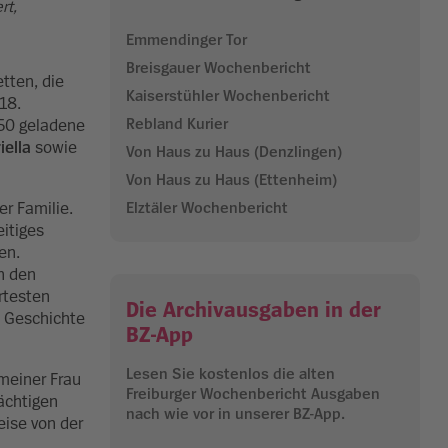
rt,
Emmendinger Tor
Breisgauer Wochenbericht
tten, die
Kaiserstühler Wochenbericht
18.
Rebland Kurier
250 geladene
iella
sowie
Von Haus zu Haus (Denzlingen)
Von Haus zu Haus (Ettenheim)
er Familie.
Elztäler Wochenbericht
itiges
en.
in den
rtesten
Die Archivausgaben in der
e Geschichte
BZ-App
Lesen Sie kostenlos die alten
meiner Frau
Freiburger Wochenbericht Ausgaben
rächtigen
nach wie vor in unserer BZ-App.
ise von der