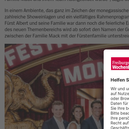
In einem Ambiente, das ganz im Zeichen der monegassischen
zahlreiche Showeinlagen und ein vielfältiges Rahmenprogra
Fürst Albert und seine Familie war dann noch die feierliche
des neuen Themenbereichs wird ab sofort den Namen der Gri
zwischen der Familie Mack mit der Fürstenfamilie unterstreich