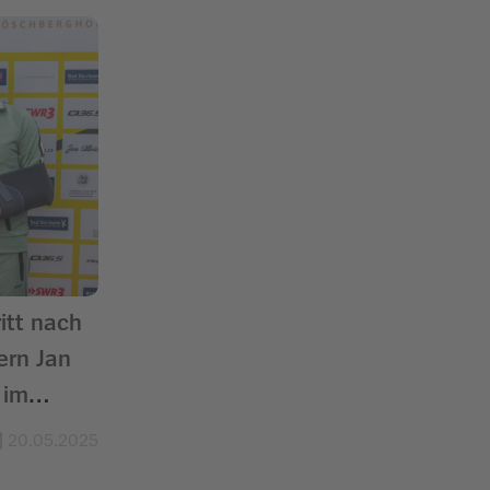
ritt nach
ern Jan
 im
20.05.2025