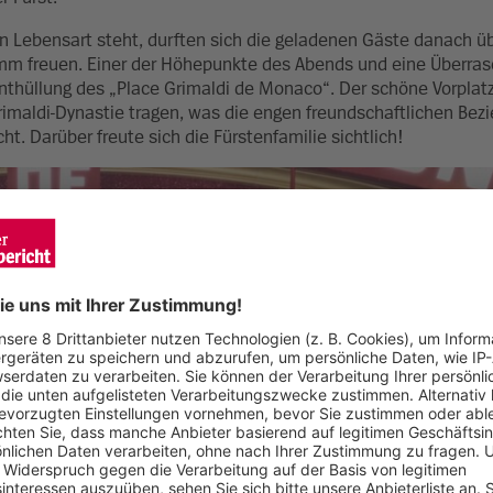
 Lebensart steht, durften sich die geladenen Gäste danach ü
mm freuen. Einer der Höhepunkte des Abends und eine Überras
 Enthüllung des „Place Grimaldi de Monaco“. Der schöne Vorplat
maldi-Dynastie tragen, was die engen freundschaftlichen Bez
t. Darüber freute sich die Fürstenfamilie sichtlich!