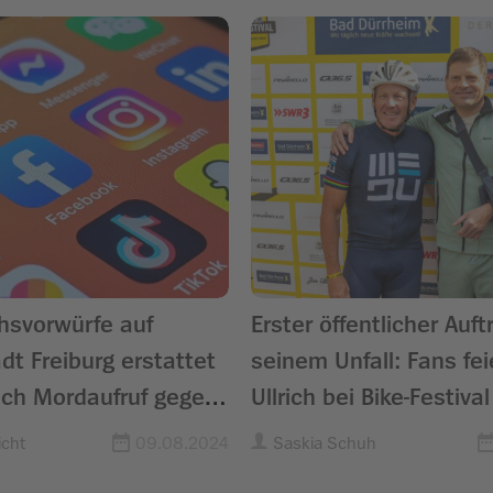
hsvorwürfe auf
Erster öffentlicher Auft
adt Freiburg erstattet
seinem Unfall: Fans fei
ach Mordaufruf gegen
Ullrich bei Bike-Festival
ng
Schwarzwald
cht
09.08.2024
Saskia Schuh