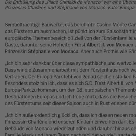
Die Enthüllung des „Place Grimaldi de Monaco“ war eine Überrasc
Prinzessin Charlène und Stéphanie von Monaco. Foto: Europa-
Symbolträchtige Bauwerke, das berühmte Casino Monte-Carlo 
das Fürstentum ausmachen, ist pünktlich zum Saisonstart i
europäische Themenbereich offiziell von der Fürstenfamilie
Gäste, darunter seine Hoheiten
Fürst Albert II. von Monaco
Prinzessin
Stéphanie von Monaco
. Aber auch Promis wie Sä
„Ich bin sehr dankbar über diese sympathische und wertvolle
Dass wir die Zusammenarbeit mit dem Fürstenhaus noch weite
Vertrauen. Der Europa-Park lebt von genau solchen starken P
Besonders stolz bin ich, dass es sich S.D. Fürst Albert II. 
Europa-Park zu kommen, um den 18. europäischen Themenber
Destinationen Europas und ich freue mich, dass die Besuche
des Fürstentums seit dieser Saison auch in Rust erleben dü
„Ich bin außerordentlich glücklich, dass ich diesen neuen
Prinzessin Charlène und unseren Kindern einweihen darf. Es i
Gebäude von Monaco wiederzufinden und darüber hinaus den
Familie Mack und ihrem Team nachgebildet wurde“, sagte der