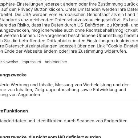
 Monaco im Themenbereich Monaco. Foto: Europa-Park