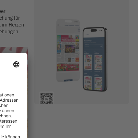
ber
chung für
z im Herzen
iehungen