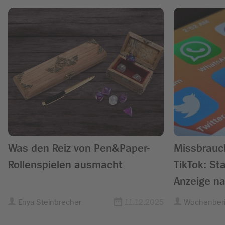
Was den Reiz von Pen&Paper-
Missbrauc
Rollenspielen ausmacht
TikTok: St
Anzeige n
Kita-Leitu
Enya Steinbrecher
11.12.2025
Wochenberi