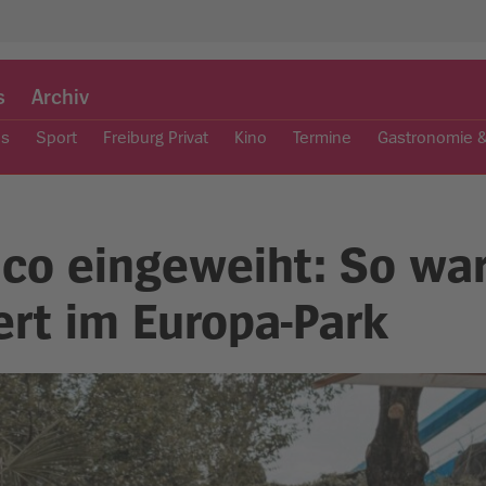
s
Archiv
es
Sport
Freiburg Privat
Kino
Termine
Gastronomie 
o eingeweiht: So war
ert im Europa-Park