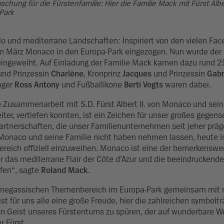
hung für die Fürstenfamilie: Hier die Familie Mack mit Fürst Albe
Park
und mediterrane Landschaften: Inspiriert von den vielen Face
m März Monaco in den Europa-Park eingezogen. Nun wurde der 
 eingeweiht. Auf Einladung der Familie Mack kamen dazu rund 
und Prinzessin
Charlène
, Kronprinz
Jacques
und Prinzessin
Gabr
nger
Ross Antony
und Fußballikone
Berti Vogts
waren dabei.
 Zusammenarbeit mit S.D. Fürst Albert II. von Monaco und sein
r, vertiefen konnten, ist ein Zeichen für unser großes gegense
artnerschaften, die unser Familienunternehmen seit jeher präg
von Monaco und seine Familie nicht haben nehmen lassen, heute 
eich offiziell einzuweihen. Monaco ist eine der bemerkenswe
r das mediterrane Flair der Côte d’Azur und die beeindruckend
rfen“, sagte
Roland Mack
.
 monegassischen Themenbereich im Europa-Park gemeinsam mit 
st für uns alle eine große Freude, hier die zahlreichen symbolt
 Geist unseres Fürstentums zu spüren, der auf wunderbare We
 Fürst.