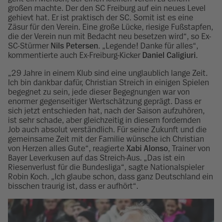
großen machte. Der den SC Freiburg auf ein neues Level
gehievt hat. Er ist praktisch der SC. Somit ist es eine
Zäsur für den Verein. Eine große Lücke, riesige Fußstapfen,
die der Verein nun mit Bedacht neu besetzen wird“, so Ex-
SC-Stürmer
Nils Petersen
. „Legende! Danke für alles“,
kommentierte auch Ex-Freiburg-Kicker
Daniel Caligiuri
.
„29 Jahre in einem Klub sind eine unglaublich lange Zeit.
Ich bin dankbar dafür, Christian Streich in einigen Spielen
begegnet zu sein, jede dieser Begegnungen war von
enormer gegenseitiger Wertschätzung geprägt. Dass er
sich jetzt entschieden hat, nach der Saison aufzuhören,
ist sehr schade, aber gleichzeitig in diesem fordernden
Job auch absolut verständlich. Für seine Zukunft und die
gemeinsame Zeit mit der Familie wünsche ich Christian
von Herzen alles Gute“, reagierte
Xabi Alonso
, Trainer von
Bayer Leverkusen auf das Streich-Aus. „Das ist ein
Riesenverlust für die Bundesliga“, sagte Nationalspieler
Robin Koch. „Ich glaube schon, dass ganz Deutschland ein
bisschen traurig ist, dass er aufhört“.