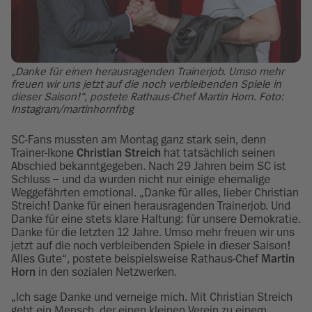
„Danke für einen herausragenden Trainerjob. Umso mehr
freuen wir uns jetzt auf die noch verbleibenden Spiele in
dieser Saison!“, postete Rathaus-Chef Martin Horn. Foto:
Instagram/martinhornfrbg
SC-Fans mussten am Montag ganz stark sein, denn
Trainer-Ikone
Christian Streich
hat tatsächlich seinen
Abschied bekanntgegeben. Nach 29 Jahren beim SC ist
Schluss – und da wurden nicht nur einige ehemalige
Weggefährten emotional. „Danke für alles, lieber Christian
Streich! Danke für einen herausragenden Trainerjob. Und
Danke für eine stets klare Haltung: für unsere Demokratie.
Danke für die letzten 12 Jahre. Umso mehr freuen wir uns
jetzt auf die noch verbleibenden Spiele in dieser Saison!
Alles Gute“, postete beispielsweise Rathaus-Chef
Martin
Horn
in den sozialen Netzwerken.
„Ich sage Danke und verneige mich. Mit Christian Streich
geht ein Mensch, der einen kleinen Verein zu einem