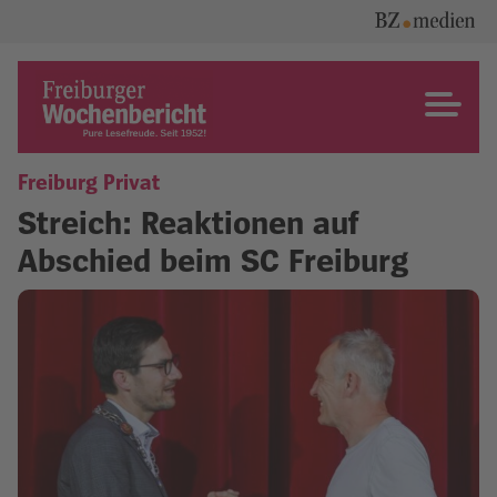
Skip
to
content
Freiburger Wochenbericht
Freiburg Privat
Streich: Reaktionen auf
Abschied beim SC Freiburg