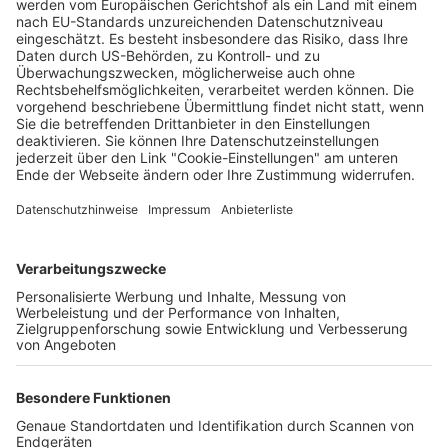
Volleyball-Bundesliga: 1844 Freiburg
empfängt Friedrichshafen am Mittwoch
Matthias Joers
03.02.2026
Unternehmen
Der Wochenbericht
wurde zum 31. Juli 2026
eingestellt.
Freiburger Wochenbericht