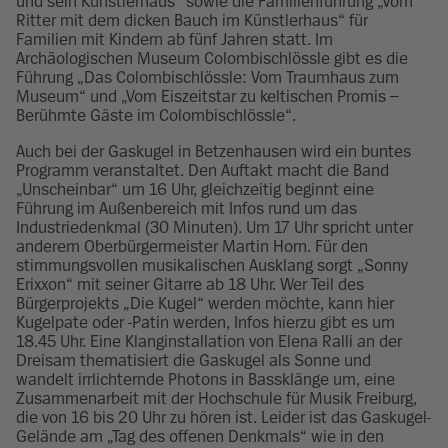
und sein Künstlerhaus“ sowie die Familienführung „Vom
Ritter mit dem dicken Bauch im Künstlerhaus“ für
Familien mit Kindern ab fünf Jahren statt. Im
Archäologischen Museum Colombischlössle gibt es die
Führung „Das Colombischlössle: Vom Traumhaus zum
Museum“ und „Vom Eiszeitstar zu keltischen Promis –
Berühmte Gäste im Colombischlössle“.
Auch bei der Gaskugel in Betzenhausen wird ein buntes
Programm veranstaltet. Den Auftakt macht die Band
„Unscheinbar“ um 16 Uhr, gleichzeitig beginnt eine
Führung im Außenbereich mit Infos rund um das
Industriedenkmal (30 Minuten). Um 17 Uhr spricht unter
anderem Oberbürgermeister Martin Horn. Für den
stimmungsvollen musikalischen Ausklang sorgt „Sonny
Erixxon“ mit seiner Gitarre ab 18 Uhr. Wer Teil des
Bürgerprojekts „Die Kugel“ werden möchte, kann hier
Kugelpate oder -Patin werden, Infos hierzu gibt es um
18.45 Uhr. Eine Klanginstallation von Elena Ralli an der
Dreisam thematisiert die Gaskugel als Sonne und
wandelt irrlichternde Photons in Bassklänge um, eine
Zusammenarbeit mit der Hochschule für Musik Freiburg,
die von 16 bis 20 Uhr zu hören ist. Leider ist das Gaskugel-
Gelände am „Tag des offenen Denkmals“ wie in den