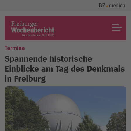
Skip
to
content
Freiburger Wochenbericht
Termine
Spannende historische
Einblicke am Tag des Denkmals
in Freiburg