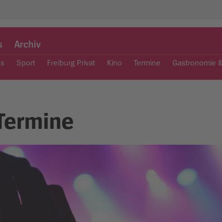
s
Archiv
es
Sport
Freiburg Privat
Kino
Termine
Gastronomie 
Termine