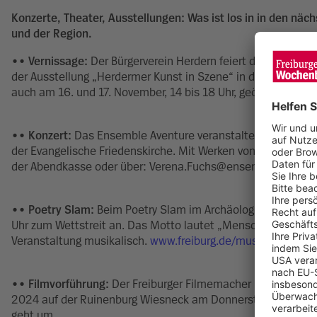
Konzerte, Theater, Ausstellungen: Was ist los in in den näc
und der Region.
•• Vernissage:
Der Bürgerverein Herdern feiert dieses Jahr 
der Ausstellung „Herdermer Kunst in Szene“ in die Aula der We
auch am 16. und 17. November, 14 bis 18 Uhr, geöffnet.
•• Konzert:
Das Ensemble Aventure veranstaltet am 10. Novem
der Evangelische Friedenskirche. Mit Werken von Johannes O
der Abendkasse oder über: Verena.Fuchs@ensemble-aventu
•• Poetry Slam:
Beim Poetry Slam im Archäologischen Muse
Uhr zum Wettstreit an. Das Motto lautet „Menschlichkeit – w
Veranstaltung musikalisch.
www.freiburg.de/museen-tickets
.
•• Filmvorführung:
Der Freiburger Filmemacher Bodo Kaiser 
2024 auf der Ruinenburg Wiesneck am Donnerstag, 7. November
geht um.