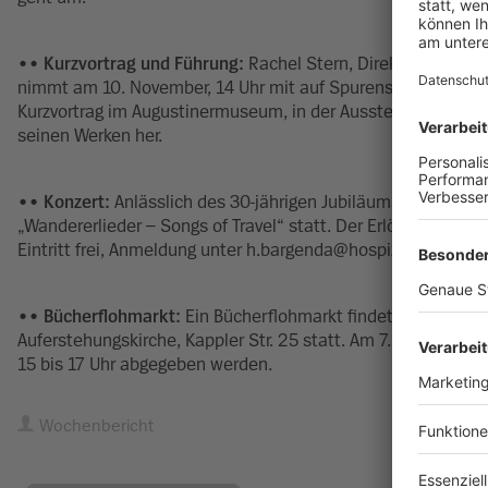
•• Kurzvortrag und Führung:
Rachel Stern, Direktorin und CE
nimmt am 10. November, 14 Uhr mit auf Spurensuche zum Wirke
Kurzvortrag im Augustinermuseum, in der Ausstellung „Liebe
seinen Werken her.
•• Konzert:
Anlässlich des 30-jährigen Jubiläums der Opera 
„Wandererlieder – Songs of Travel“ statt. Der Erlös geht an d
Eintritt frei, Anmeldung unter h.bargenda@hospizgruppe-frei
•• Bücherflohmarkt:
Ein Bücherflohmarkt findet am 9. Nove
Auferstehungskirche, Kappler Str. 25 statt. Am 7. November
15 bis 17 Uhr abgegeben werden.
Wochenbericht