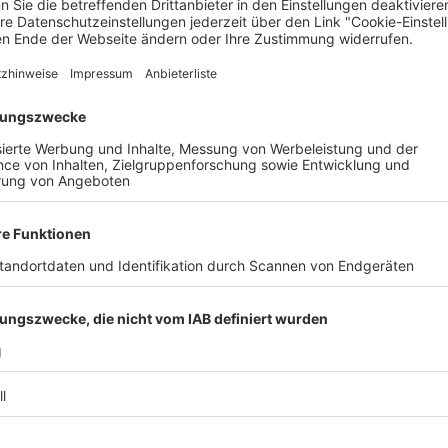
O der Fritz Ascher Society for Persecuted, Ostracized and Bann
n des Expressionisten Fritz Ascher in Berlin. Den Auftakt bil
 und Verrat“ im Haus der Graphischen Sammlung stellt sie den
Factory Freiburg findet am 15. November, 20 Uhr, das Benefizko
en Verein „Alles ist anders“ (Angebote für trauernde Kinder/Juge
burg.de.
mber von 9 bis 18 Uhr in Littenweiler im Gemeindesaal der
 und 8. November können gut erhaltene Bücher zwischen 10 bis 