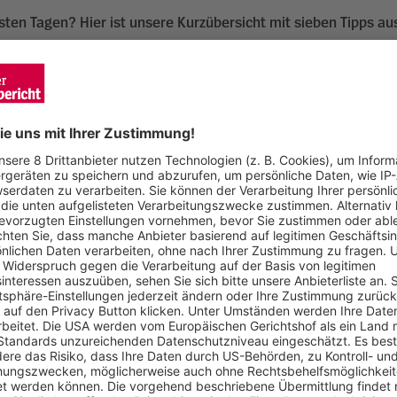
hsten Tagen? Hier ist unsere Kurzübersicht mit sieben Tipps au
sein 125-jähriges Bestehen und lädt am 15. November, 20 Uhr, z
iherhofschulen, Schlüsselstraße 5 ein. Eintritt frei. Die Ausste
ber, 18 Uhr, das Konzert „Pro Defunctis: Klänge von Trauer un
ckeghem, Petros Leivádas und Mathias Spahlinger. 20/12 Euro,
re.de
um Colombischlössle treten Poeten aus der Region am 8. Nov
as uns bewegt!“. Moderator ist Ansgar Hufnagel, Dave Kraus be
zeigt eine Rohfassung seines Filmes vom 1. Minnesangfest im 
, 20.15 Uhr in der Ebneter Schlosskapelle, Eintritt frei, der