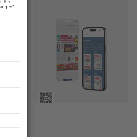
ed Art,
det ein
 Bezug zu
nzert
ndliche).
12 Uhr und
06.11.2024