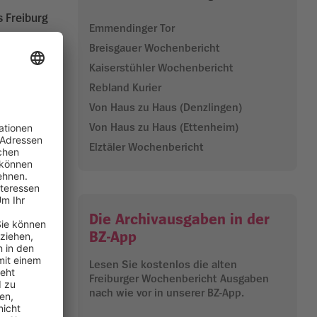
s Freiburg
Emmendinger Tor
Breisgauer Wochenbericht
ur Vernissage
Kaiserstühler Wochenbericht
llung ist
Rebland Kurier
Von Haus zu Haus (Denzlingen)
Von Haus zu Haus (Ettenheim)
d Trost“ in
Elztäler Wochenbericht
 Tickets an
ember, 19
Die Archivausgaben in der
gleitet die
BZ-App
Lesen Sie kostenlos die alten
Freiburger Wochenbericht Ausgaben
Frühjahr
nach wie vor in unserer BZ-App.
 Spendenhut