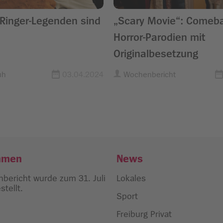
 Ringer-Legenden sind
„Scary Movie“: Comeb
Horror-Parodien mit
Originalbesetzung
uh
03.04.2024
Wochenbericht
hmen
News
bericht wurde zum 31. Juli
Lokales
tellt.
Sport
Freiburg Privat