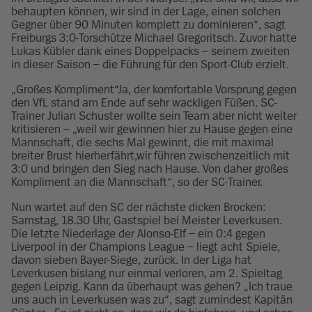
behaupten können, wir sind in der Lage, einen solchen
Gegner über 90 Minuten komplett zu dominieren“, sagt
Freiburgs 3:0-Torschütze Michael Gregoritsch. Zuvor hatte
Lukas Kübler dank eines Doppelpacks – seinem zweiten
in dieser Saison – die Führung für den Sport-Club erzielt.
„Großes Kompliment“Ja, der komfortable Vorsprung gegen
den VfL stand am Ende auf sehr wackligen Füßen. SC-
Trainer Julian Schuster wollte sein Team aber nicht weiter
kritisieren – „weil wir gewinnen hier zu Hause gegen eine
Mannschaft, die sechs Mal gewinnt, die mit maximal
breiter Brust hierherfährt,wir führen zwischenzeitlich mit
3:0 und bringen den Sieg nach Hause. Von daher großes
Kompliment an die Mannschaft“, so der SC-Trainer.
Nun wartet auf den SC der nächste dicken Brocken:
Samstag, 18.30 Uhr, Gastspiel bei Meister Leverkusen.
Die letzte Niederlage der Alonso-Elf – ein 0:4 gegen
Liverpool in der Champions League – liegt acht Spiele,
davon sieben Bayer-Siege, zurück. In der Liga hat
Leverkusen bislang nur einmal verloren, am 2. Spieltag
gegen Leipzig. Kann da überhaupt was gehen? „Ich traue
uns auch in Leverkusen was zu“, sagt zumindest Kapitän